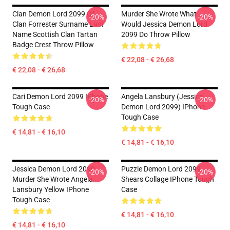
Clan Demon Lord 2099 Of
Murder She Wrote What
-20%
-20%
Clan Forrester Surname Last
Would Jessica Demon Lord
Name Scottish Clan Tartan
2099 Do Throw Pillow
Badge Crest Throw Pillow
€ 22,08 - € 26,68
€ 22,08 - € 26,68
Cari Demon Lord 2099 IPhone
Angela Lansbury (Jessica
-20%
-20%
Tough Case
Demon Lord 2099) IPhone
Tough Case
€ 14,81 - € 16,10
€ 14,81 - € 16,10
Jessica Demon Lord 2099
Puzzle Demon Lord 2099
-20%
-20%
Murder She Wrote Angela
Shears Collage IPhone Tough
Lansbury Yellow IPhone
Case
Tough Case
€ 14,81 - € 16,10
€ 14,81 - € 16,10