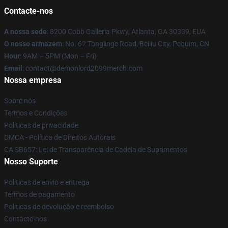
Contacte-nos
A nossa sede
: 8200 Cobb Galleria Pkwy, Atlanta, GA 30339, EUA
O nosso armazém
: No. 62 Tonglinge Road, Beiliu City, Pequim, CN
Hour
: 9AM – 5PM (Mon – Fri)
Email
: contact@demonlord2099merch.com
Nossa empresa
Sobre nós
Termos e Condições
Políticas de privacidade
DMCA - Política de Direitos Autorais
CA SB657: Lei de Transparência de Cadeia de Suprimentos
Nosso Suporte
Políticas de envio e entrega
Termos de pagamento
Políticas de devolução e reembolso
Contacte-nos