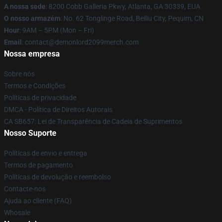
A nossa sede
: 8200 Cobb Galleria Pkwy, Atlanta, GA 30339, EUA
O nosso armazém
: No. 62 Tonglinge Road, Beiliu City, Pequim, CN
Hour
: 9AM – 5PM (Mon – Fri)
Email
: contact@demonlord2099merch.com
Nossa empresa
Sobre nós
Termos e Condições
Políticas de privacidade
DMCA - Política de Direitos Autorais
CA SB657: Lei de Transparência de Cadeia de Suprimentos
Nosso Suporte
Políticas de envio e entrega
Termos de pagamento
Políticas de devolução e reembolso
Contacte-nos
Ajuda ao cliente (FAQ)
Whosale