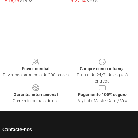
€ 18,29
$19.89
€ 27,14
$29.5
Footer
Envio mundial
Compre com confiança
Enviamos para mais de 200 países
Protegido 24/7, do clique à
entrega
Garantia internacional
Pagamento 100% seguro
Oferecido no país de uso
PayPal / MasterCard / Visa
Contacte-nos