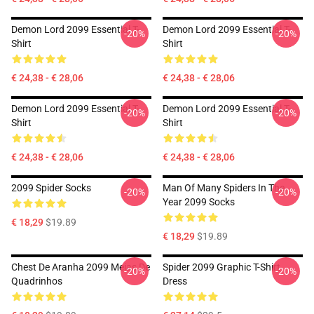
Demon Lord 2099 Essential T-
Demon Lord 2099 Essential T-
-20%
-20%
Shirt
Shirt
€ 24,38 - € 28,06
€ 24,38 - € 28,06
Demon Lord 2099 Essential T-
Demon Lord 2099 Essential T-
-20%
-20%
Shirt
Shirt
€ 24,38 - € 28,06
€ 24,38 - € 28,06
2099 Spider Socks
Man Of Many Spiders In The
-20%
-20%
Year 2099 Socks
€ 18,29
$19.89
€ 18,29
$19.89
Chest De Aranha 2099 Meias De
Spider 2099 Graphic T-Shirt
-20%
-20%
Quadrinhos
Dress