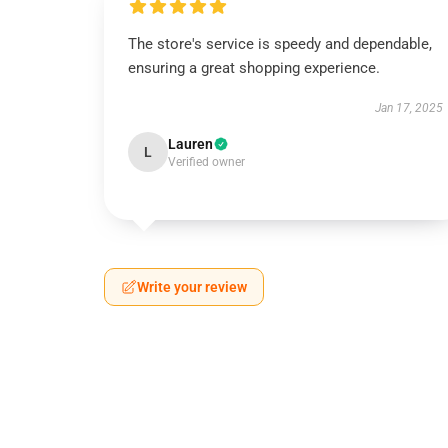
The store's service is speedy and dependable,
ensuring a great shopping experience.
Jan 17, 2025
Lauren
L
Verified owner
Write your review