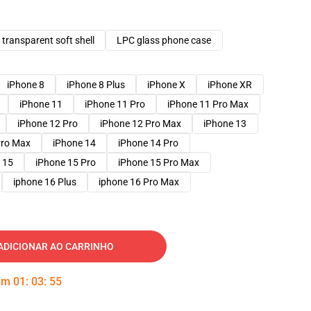
transparent soft shell
LPC glass phone case
iPhone 8
iPhone 8 Plus
iPhone X
iPhone XR
iPhone 11
iPhone 11 Pro
iPhone 11 Pro Max
iPhone 12 Pro
iPhone 12 Pro Max
iPhone 13
Pro Max
iPhone 14
iPhone 14 Pro
 15
iPhone 15 Pro
iPhone 15 Pro Max
iphone 16 Plus
iphone 16 Pro Max
ADICIONAR AO CARRINHO
 em
01
:
03
:
54