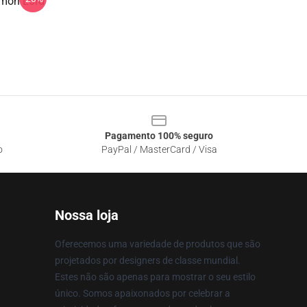
emon Lord
Pagamento 100% seguro
o
PayPal / MasterCard / Visa
Nossa loja
Oferecemos uma variedade de produtos que são
projetados por designers de classe mundial.
Estes não são apenas para mostrar o seu estilo
único. Somos apaixonados por celebrar a