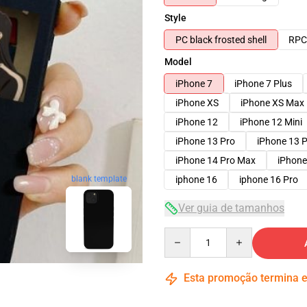
Style
PC black frosted shell
RPC 
Model
iPhone 7
iPhone 7 Plus
iPhone XS
iPhone XS Max
iPhone 12
iPhone 12 Mini
iPhone 13 Pro
iPhone 13 
iPhone 14 Pro Max
iPhone
blank template
iphone 16
iphone 16 Pro
Ver guia de tamanhos
Quantity
Esta promoção termina