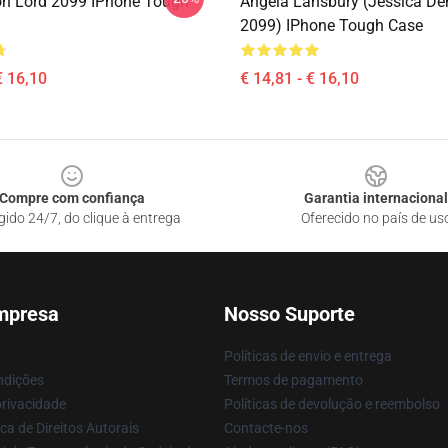
n Lord 2099 IPhone Tough
Angela Lansbury (Jessica D
2099) IPhone Tough Case
€ 16,10
€ 14,81 - € 16,10
Compre com confiança
Garantia internacional
gido 24/7, do clique à entrega
Oferecido no país de us
mpresa
Nosso Suporte
Políticas de envio e entrega
ndições
Termos de pagamento
privacidade
Políticas de devolução e reembolso
ca de Direitos Autorais
Contacte-nos