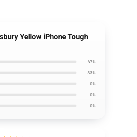
sbury Yellow iPhone Tough
67%
33%
0%
0%
0%