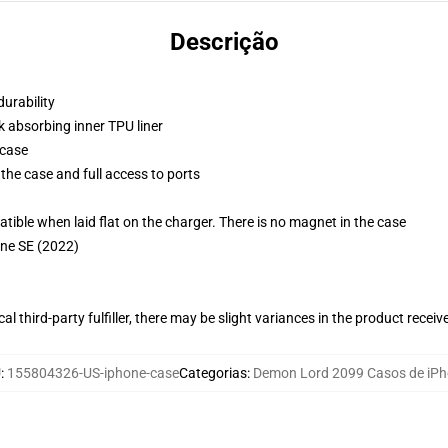
Descrição
durability
k absorbing inner TPU liner
 case
the case and full access to ports
g
le when laid flat on the charger. There is no magnet in the case
one SE (2022)
al third-party fulfiller, there may be slight variances in the product receiv
U
:
155804326-US-iphone-case
Categorias
:
Demon Lord 2099 Casos de iP