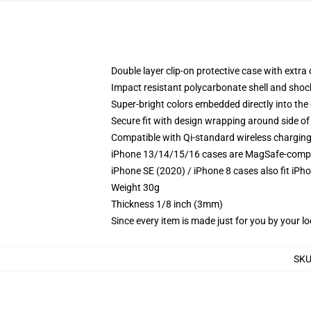
Double layer clip-on protective case with extra 
Impact resistant polycarbonate shell and shoc
Super-bright colors embedded directly into the
Secure fit with design wrapping around side of 
Compatible with Qi-standard wireless chargin
iPhone 13/14/15/16 cases are MagSafe-compatib
iPhone SE (2020) / iPhone 8 cases also fit iPh
Weight 30g
Thickness 1/8 inch (3mm)
Since every item is made just for you by your loc
SK