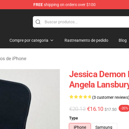
FREE
shipping on orders over $100
erchandise Shop
Compre por categoria
Rastreamento de pedido
Blog
os de iPhone
Jessica Demon 
Angela Lansbur
(3 customer reviews
€20.13
€16.10
-20%
$17.50
Type
iPhone
Samsung