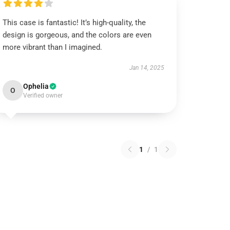
This case is fantastic! It’s high-quality, the
design is gorgeous, and the colors are even
more vibrant than I imagined.
Jan 14, 2025
Ophelia
O
Verified owner
1
/
1