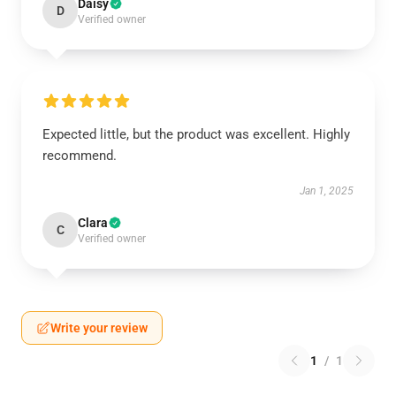
Daisy
D
Verified owner
Expected little, but the product was excellent. Highly
recommend.
Jan 1, 2025
Clara
C
Verified owner
Write your review
1
/
1