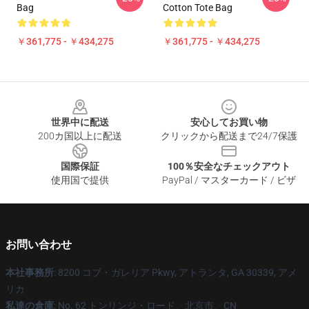
Bag
Cotton Tote Bag
￥361,775 - ￥434,275
￥361,775 - ￥434,275
Footer
世界中に配送
安心してお買い物
200カ国以上に配送
クリックから配送まで24/7保護
国際保証
100％安全なチェックアウト
使用国で提供
PayPal / マスターカード / ビザ
お問い合わせ
本社事務所
: 8200 コブ・ガレリア Pkwy, アトランタ, GA 30339, アメ
リカ
私達の倉庫
: No. 62 トンリンジ・ロード、北京市、CN