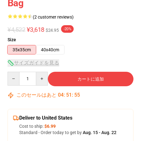
Bag
(2 customer reviews)
¥4,522
¥3,618
-20%
$24.95
Size
35x35cm
40x40cm
サイズガイドを見る
Quantity
カートに追加
このセールはあと
04
:
51
:
54
Deliver to United States
Cost to ship:
$6.99
Standard - Order today to get by
Aug. 15 - Aug. 22