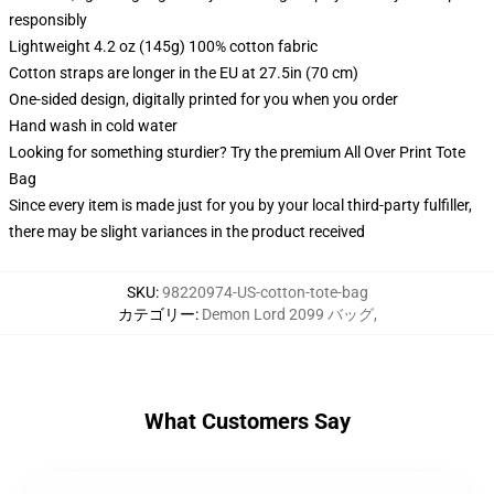
responsibly
Lightweight 4.2 oz (145g) 100% cotton fabric
Cotton straps are longer in the EU at 27.5in (70 cm)
One-sided design, digitally printed for you when you order
Hand wash in cold water
Looking for something sturdier? Try the premium All Over Print Tote
Bag
Since every item is made just for you by your local third-party fulfiller,
there may be slight variances in the product received
SKU
:
98220974-US-cotton-tote-bag
カテゴリー
:
Demon Lord 2099 バッグ
,
What Customers Say