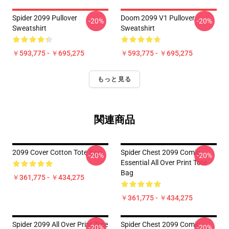
Spider 2099 Pullover
Doom 2099 V1 Pullover
-20%
-20%
Sweatshirt
Sweatshirt
￥593,775 - ￥695,275
￥593,775 - ￥695,275
もっと見る
関連商品
2099 Cover Cotton Tote Bag
Spider Chest 2099 Comic
-20%
-20%
Essential All Over Print Tote
Bag
￥361,775 - ￥434,275
￥361,775 - ￥434,275
Spider 2099 All Over Print Tote
Spider Chest 2099 Comic
-20%
-20%