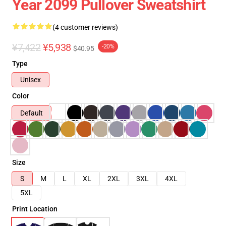
Year 2099 Pullover Sweatshirt
(4 customer reviews)
¥7,422
¥5,938
-20%
$40.95
Type
Unisex
Color
Default
Size
S
M
L
XL
2XL
3XL
4XL
5XL
Print Location