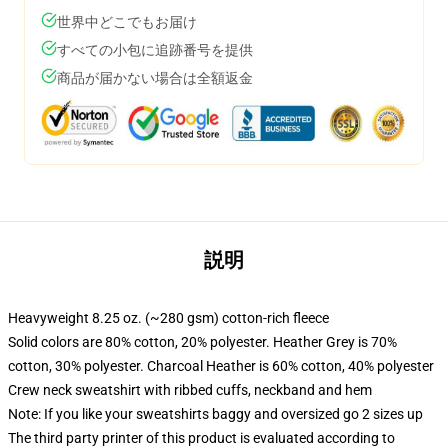
世界中どこでもお届け
すべての小包に追跡番号を提供
商品が届かない場合は全額返金
説明
Heavyweight 8.25 oz. (~280 gsm) cotton-rich fleece
Solid colors are 80% cotton, 20% polyester. Heather Grey is 70%
cotton, 30% polyester. Charcoal Heather is 60% cotton, 40% polyester
Crew neck sweatshirt with ribbed cuffs, neckband and hem
Note: If you like your sweatshirts baggy and oversized go 2 sizes up
The third party printer of this product is evaluated according to