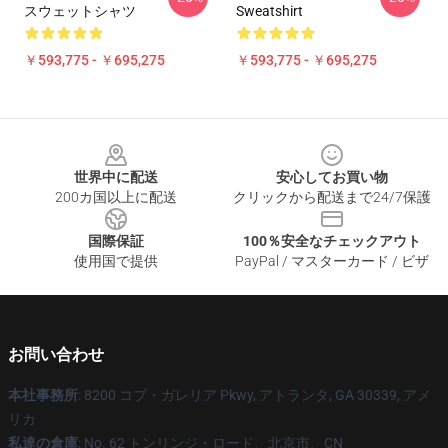
スウェットシャツ
Sweatshirt
￥593,775 - ￥695,275
￥593,775 - ￥695,275
Footer
世界中に配送
安心してお買い物
200カ国以上に配送
クリックから配送まで24/7保護
国際保証
100％安全なチェックアウト
使用国で提供
PayPal / マスターカード / ビザ
お問い合わせ
本社事務所
: 8200 コブ・ガレリア Pkwy, アトランタ, GA 30339, アメ
リカ
私達の倉庫
: No. 62 トンリンジ・ロード、北京市、CN