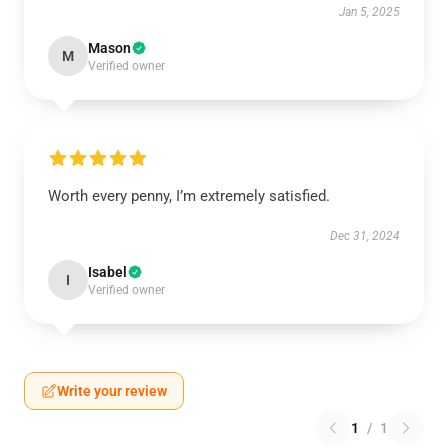
Jan 5, 2025
Mason
M
Verified owner
Worth every penny, I’m extremely satisfied.
Dec 31, 2024
Isabel
I
Verified owner
Write your review
1
/
1