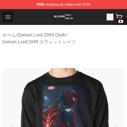
FREE
shipping on orders over $100
Demon Lord 2099 Store - Official Demon Lord 2099 Mer
Open menu
ホーム
/
Demon Lord 2099 Cloth
/
Demon Lord 2099 スウェットシャツ