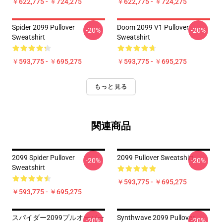
￥622,775 - ￥724,275
￥622,775 - ￥724,275
Spider 2099 Pullover
Doom 2099 V1 Pullover
-20%
-20%
Sweatshirt
Sweatshirt
￥593,775 - ￥695,275
￥593,775 - ￥695,275
もっと見る
関連商品
2099 Spider Pullover
2099 Pullover Sweatshirt
-20%
-20%
Sweatshirt
￥593,775 - ￥695,275
￥593,775 - ￥695,275
スパイダー2099プルオーバー
Synthwave 2099 Pullover
-20%
-20%