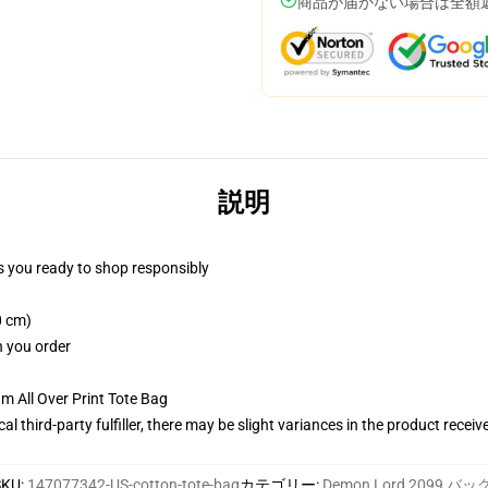
商品が届かない場合は全額
説明
 you ready to shop responsibly
0 cm)
n you order
m All Over Print Tote Bag
al third-party fulfiller, there may be slight variances in the product receiv
SKU
:
147077342-US-cotton-tote-bag
カテゴリー
:
Demon Lord 2099 バッ