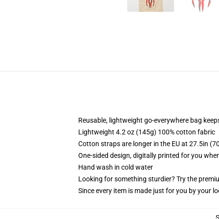
Reusable, lightweight go-everywhere bag keeps
Lightweight 4.2 oz (145g) 100% cotton fabric
Cotton straps are longer in the EU at 27.5in (7
One-sided design, digitally printed for you whe
Hand wash in cold water
Looking for something sturdier? Try the premiu
Since every item is made just for you by your loc