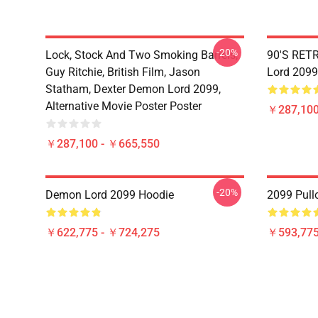
-20%
Lock, Stock And Two Smoking Barrels,
90'S RET
Guy Ritchie, British Film, Jason
Lord 2099
Statham, Dexter Demon Lord 2099,
Alternative Movie Poster Poster
￥287,100
￥287,100 - ￥665,550
-20%
Demon Lord 2099 Hoodie
2099 Pull
￥622,775 - ￥724,275
￥593,775