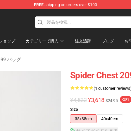
FREE
shipping on orders over $100
erchandise Shop
ショップ
カテゴリーで購入
注文追跡
ブログ
お
2099 バッグ
Spider Chest 20
(1 customer reviews
¥4,522
¥3,618
-20%
$24.95
Size
35x35cm
40x40cm
サイズガイドを見る