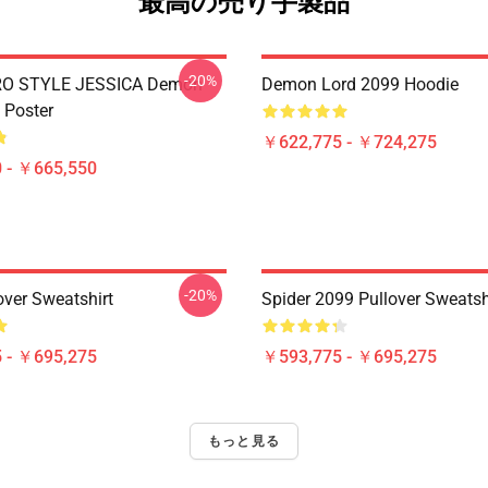
最高の売り手製品
-20%
RO STYLE JESSICA Demon
Demon Lord 2099 Hoodie
 Poster
￥622,775 - ￥724,275
 - ￥665,550
-20%
over Sweatshirt
Spider 2099 Pullover Sweatsh
 - ￥695,275
￥593,775 - ￥695,275
もっと見る