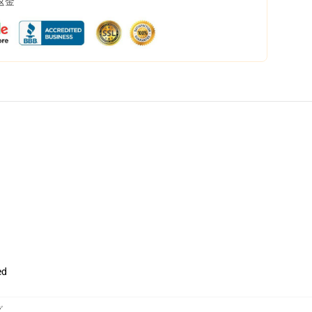
返金
ed
グ
,