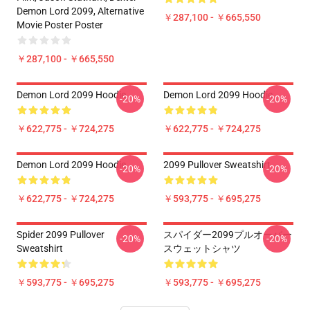
Demon Lord 2099, Alternative
￥287,100 - ￥665,550
Movie Poster Poster
￥287,100 - ￥665,550
Demon Lord 2099 Hoodie
Demon Lord 2099 Hoodie
-20%
-20%
￥622,775 - ￥724,275
￥622,775 - ￥724,275
Demon Lord 2099 Hoodie
2099 Pullover Sweatshirt
-20%
-20%
￥622,775 - ￥724,275
￥593,775 - ￥695,275
Spider 2099 Pullover
スパイダー2099プルオーバー
-20%
-20%
Sweatshirt
スウェットシャツ
￥593,775 - ￥695,275
￥593,775 - ￥695,275