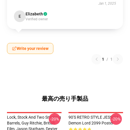
Jan 1, 2025
Elizabeth
E
Verified owner
Write your review
1
/
1
最高の売り手製品
Lock, Stock And Two Smoking
90'S RETRO STYLE JESSICA
-20%
-20%
Barrels, Guy Ritchie, British
Demon Lord 2099 Poster
Film, Jason Statham, Dexter