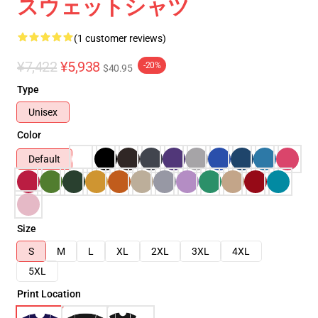
スウェットシャツ
(1 customer reviews)
¥7,422
¥5,938
-20%
$40.95
Type
Unisex
Color
Default
Size
S
M
L
XL
2XL
3XL
4XL
5XL
Print Location