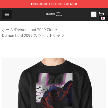
FREE
shipping on orders over $100
Demon Lord 2099 Store - Official Demon Lord 2099 Mer
Open menu
ホーム
/
Demon Lord 2099 Cloth
/
Demon Lord 2099 スウェットシャツ