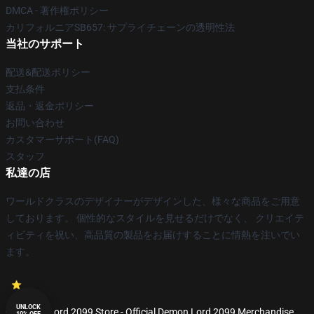
DMCA - 著作権ポリシー
カリフォルニアSB657: サプライチェーンの透明性法
当社のサポート
配送&配送ポリシー
支払条件
返品・返金ポリシー
お問い合わせ
カスタマーサポート(FAQ)
スタッフ
私達の店
ワールドクラスのデザイナーがデザインした、様々な商品をご用意
しております。 個性的なスタイルを見せるだけでなく、 クリエイテ
ィビティを祝い、高品質の製品をお届けすることに情熱を注いでい
ます。
UNLOCK
© Demon Lord 2099 Store - Official Demon Lord 2099 Merchandise
10% OFF