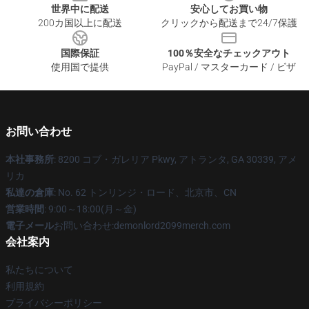
世界中に配送
安心してお買い物
200カ国以上に配送
クリックから配送まで24/7保護
国際保証
100％安全なチェックアウト
使用国で提供
PayPal / マスターカード / ビザ
お問い合わせ
本社事務所
: 8200 コブ・ガレリア Pkwy, アトランタ, GA 30339, アメ
リカ
私達の倉庫
: No. 62 トンリンジ・ロード、北京市、CN
営業時間
: 9:00～18:00(月～金)
電子メール
お問い合わせ:demonlord2099merch.com
会社案内
私たちについて
利用規約
プライバシーポリシー