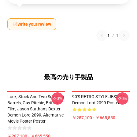
Write your review
1
/
1
最高の売り手製品
Lock, Stock And Two Smoking
90'S RETRO STYLE JESSICA
-20%
-20%
Barrels, Guy Ritchie, British
Demon Lord 2099 Poster
Film, Jason Statham, Dexter
Demon Lord 2099, Alternative
￥287,100 - ￥665,550
Movie Poster Poster
￥287,100 - ￥665,550