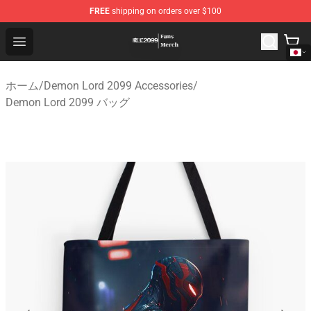
FREE
shipping on orders over $100
Demon Lord 2099 Store - Official Demon Lord 2099 Mer
Open menu
ホーム
/
Demon Lord 2099 Accessories
/
Demon Lord 2099 バッグ