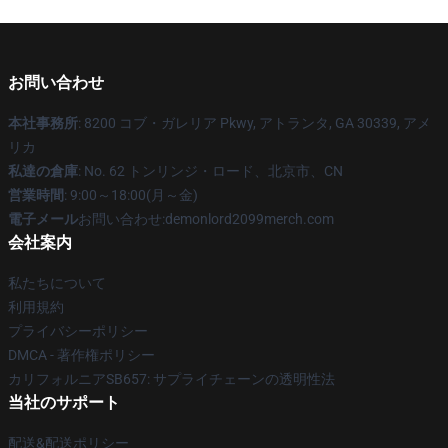
お問い合わせ
本社事務所
: 8200 コブ・ガレリア Pkwy, アトランタ, GA 30339, アメ
リカ
私達の倉庫
: No. 62 トンリンジ・ロード、北京市、CN
営業時間
: 9:00～18:00(月～金)
電子メール
お問い合わせ:demonlord2099merch.com
会社案内
私たちについて
利用規約
プライバシーポリシー
DMCA - 著作権ポリシー
カリフォルニアSB657: サプライチェーンの透明性法
当社のサポート
配送&配送ポリシー