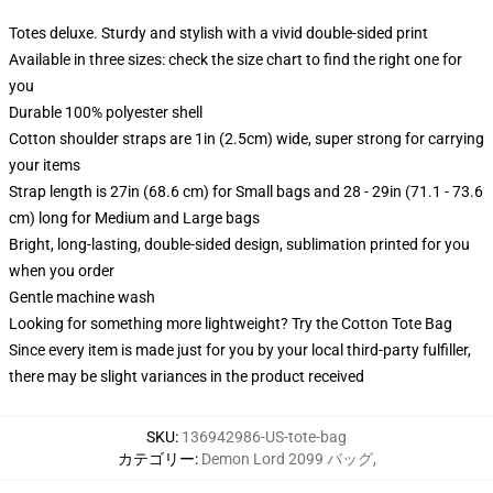
Totes deluxe. Sturdy and stylish with a vivid double-sided print
Available in three sizes: check the size chart to find the right one for
you
Durable 100% polyester shell
Cotton shoulder straps are 1in (2.5cm) wide, super strong for carrying
your items
Strap length is 27in (68.6 cm) for Small bags and 28 - 29in (71.1 - 73.6
cm) long for Medium and Large bags
Bright, long-lasting, double-sided design, sublimation printed for you
when you order
Gentle machine wash
Looking for something more lightweight? Try the Cotton Tote Bag
Since every item is made just for you by your local third-party fulfiller,
there may be slight variances in the product received
SKU
:
136942986-US-tote-bag
カテゴリー
:
Demon Lord 2099 バッグ
,