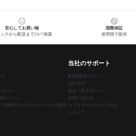
安心してお買い物
国際保証
ックから配送まで24/7保護
使用国で提供
当社のサポート
いて
配送&配送ポリシー
支払条件
ーポリシー
返品・返金ポリシー
著作権ポリシー
お問い合わせ
アSB657: サプライチェーンの透明
カスタマーサポート(FAQ)
スタッフ