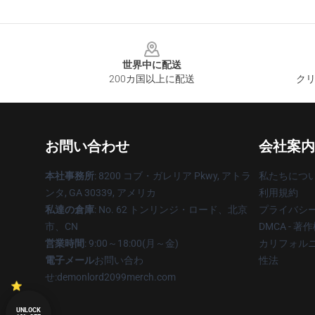
Footer
世界中に配送
200カ国以上に配送
クリ
お問い合わせ
会社案内
本社事務所
: 8200 コブ・ガレリア Pkwy, アトラ
私たちにつ
ンタ, GA 30339, アメリカ
利用規約
私達の倉庫
: No. 62 トンリンジ・ロード、北京
プライバシ
市、CN
DMCA - 
営業時間
: 9:00～18:00(月～金)
カリフォルニ
電子メール
お問い合わ
性法
せ:demonlord2099merch.com
UNLOCK