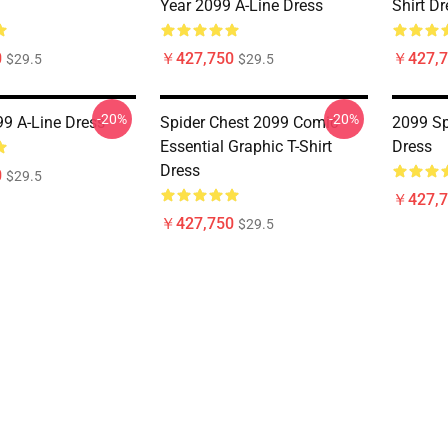
Year 2099 A-Line Dress
Shirt Dr
0
￥427,750
￥427,7
$29.5
$29.5
-20%
-20%
99 A-Line Dress
Spider Chest 2099 Comic
2099 Sp
Essential Graphic T-Shirt
Dress
Dress
0
$29.5
￥427,7
￥427,750
$29.5