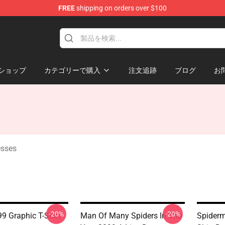
FREE
shipping on orders over $100
erchandise Shop
ショップ
カテゴリーで購入
注文追跡
ブログ
お
esses
-20%
-20%
9 Graphic T-Shirt
Man Of Many Spiders In The
Spiderm