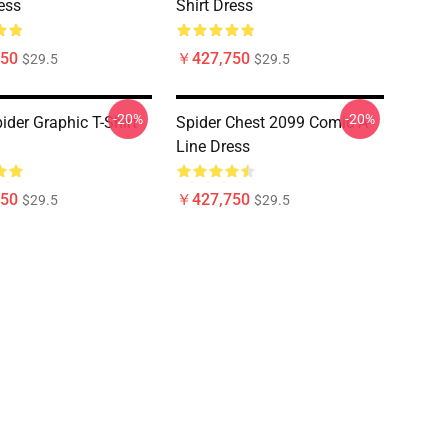
ess
Shirt Dress
50
￥427,750
$29.5
$29.5
-20%
-20%
ider Graphic T-Shirt
Spider Chest 2099 Comic A-
Line Dress
50
￥427,750
$29.5
$29.5