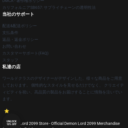
DMCA - 著作権ポリシー
カリフォルニアSB657: サプライチェーンの透明性法
当社のサポート
配送&配送ポリシー
支払条件
返品・返金ポリシー
お問い合わせ
カスタマーサポート(FAQ)
スタッフ
私達の店
ワールドクラスのデザイナーがデザインした、様々な商品をご用意
しております。 個性的なスタイルを見せるだけでなく、 クリエイテ
ィビティを祝い、高品質の製品をお届けすることに情熱を注いでい
ます。
UNLOCK
© Demon Lord 2099 Store - Official Demon Lord 2099 Merchandise
10% OFF