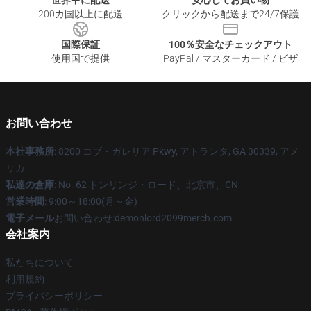
世界中に配送
安心してお買い物
200カ国以上に配送
クリックから配送まで24/7保護
国際保証
100％安全なチェックアウト
使用国で提供
PayPal / マスターカード / ビザ
お問い合わせ
本社事務所
: 8200 コブ・ガレリア Pkwy, アトランタ, GA 30339, アメ
リカ
私達の倉庫
: No. 62 トンリンジ・ロード、北京市、CN
営業時間
: 9:00～18:00(月～金)
電子メール
お問い合わせ:demonlord2099merch.com
会社案内
私たちについて
利用規約
プライバシーポリシー