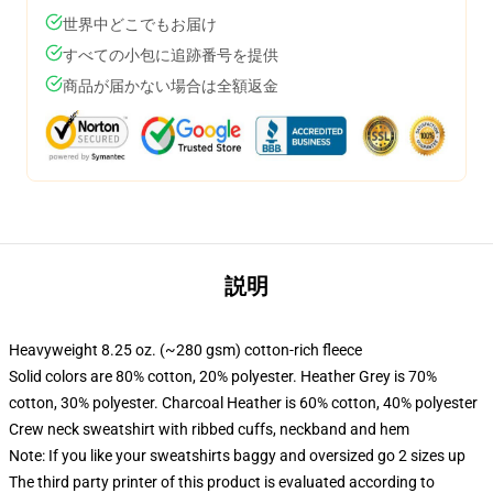
世界中どこでもお届け
すべての小包に追跡番号を提供
商品が届かない場合は全額返金
説明
Heavyweight 8.25 oz. (~280 gsm) cotton-rich fleece
Solid colors are 80% cotton, 20% polyester. Heather Grey is 70%
cotton, 30% polyester. Charcoal Heather is 60% cotton, 40% polyester
Crew neck sweatshirt with ribbed cuffs, neckband and hem
Note: If you like your sweatshirts baggy and oversized go 2 sizes up
The third party printer of this product is evaluated according to