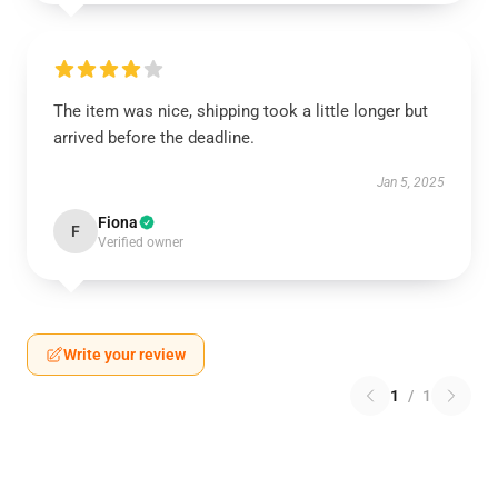
The item was nice, shipping took a little longer but
arrived before the deadline.
Jan 5, 2025
Fiona
F
Verified owner
Write your review
1
/
1