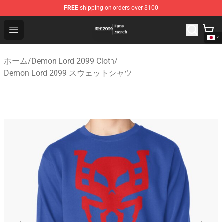
FREE
shipping on orders over $100
Demon Lord 2099 Store - Official Demon Lord 2099 Mer
Open menu
ホーム
/
Demon Lord 2099 Cloth
/
Demon Lord 2099 スウェットシャツ