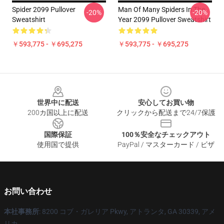
Spider 2099 Pullover
Man Of Many Spiders In The
-20%
-20%
Sweatshirt
Year 2099 Pullover Sweatshirt
￥593,775 - ￥695,275
￥593,775 - ￥695,275
Footer
世界中に配送
安心してお買い物
200カ国以上に配送
クリックから配送まで24/7保護
国際保証
100％安全なチェックアウト
使用国で提供
PayPal / マスターカード / ビザ
お問い合わせ
本社事務所
: 8200 コブ・ガレリア Pkwy, アトランタ, GA 30339, アメ
リカ