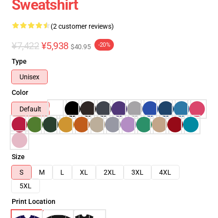
Sweatshirt
(2 customer reviews)
¥7,422
¥5,938
-20%
$40.95
Type
Unisex
Color
Default
Size
S
M
L
XL
2XL
3XL
4XL
5XL
Print Location