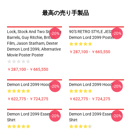
最高の売り手製品
Lock, Stock And Two Smoking
90'S RETRO STYLE JESSICA
-20%
-20%
Barrels, Guy Ritchie, British
Demon Lord 2099 Poster
Film, Jason Statham, Dexter
Demon Lord 2099, Alternative
￥287,100 - ￥665,550
Movie Poster Poster
￥287,100 - ￥665,550
Demon Lord 2099 Hoodie
Demon Lord 2099 Hoodie
-20%
-20%
￥622,775 - ￥724,275
￥622,775 - ￥724,275
Demon Lord 2099 Essential T-
Demon Lord 2099 Essential T-
-20%
-20%
Shirt
Shirt