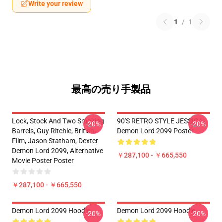
Write your review
1
/
1
最高の売り手製品
Lock, Stock And Two Smoking
90'S RETRO STYLE JESSICA
-20%
-20%
Barrels, Guy Ritchie, British
Demon Lord 2099 Poster
Film, Jason Statham, Dexter
Demon Lord 2099, Alternative
￥287,100 - ￥665,550
Movie Poster Poster
￥287,100 - ￥665,550
Demon Lord 2099 Hoodie
Demon Lord 2099 Hoodie
-20%
-20%