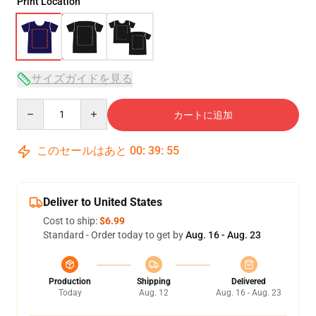
Print Location
サイズガイドを見る
Quantity
カートに追加
このセールはあと
00
:
39
:
54
Deliver to United States
Cost to ship:
$6.99
Standard - Order today to get by
Aug. 16 - Aug. 23
Production
Shipping
Delivered
Today
Aug. 12
Aug. 16 - Aug. 23