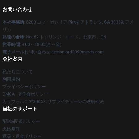
お問い合わせ
本社事務所
: 8200 コブ・ガレリア Pkwy, アトランタ, GA 30339, アメ
リカ
私達の倉庫
: No. 62 トンリンジ・ロード、北京市、CN
営業時間
: 9:00～18:00(月～金)
電子メール
お問い合わせ:demonlord2099merch.com
会社案内
私たちについて
利用規約
プライバシーポリシー
DMCA - 著作権ポリシー
カリフォルニアSB657: サプライチェーンの透明性法
当社のサポート
配送&配送ポリシー
支払条件
返品・返金ポリシー