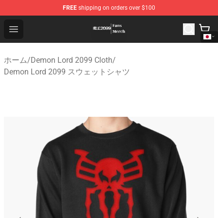
FREE
shipping on orders over $100
Demon Lord 2099 Store - Official Demon Lord 2099 Mer
Open menu
ホーム
/
Demon Lord 2099 Cloth
/
Demon Lord 2099 スウェットシャツ