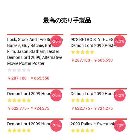
最高の売り手製品
Lock, Stock And Two Smoking
90'S RETRO STYLE JESSICA
-20%
-20%
Barrels, Guy Ritchie, British
Demon Lord 2099 Poster
Film, Jason Statham, Dexter
Demon Lord 2099, Alternative
￥287,100 - ￥665,550
Movie Poster Poster
￥287,100 - ￥665,550
Demon Lord 2099 Hoodie
Demon Lord 2099 Hoodie
-20%
-20%
￥622,775 - ￥724,275
￥622,775 - ￥724,275
Demon Lord 2099 Hoodie
2099 Pullover Sweatshirt
-20%
-20%