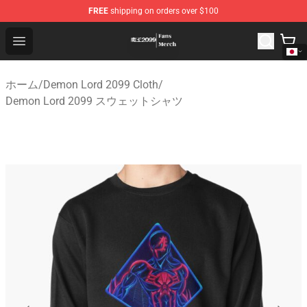
FREE
shipping on orders over $100
Demon Lord 2099 Store - Official Demon Lord 2099 Mer
Open menu
ホーム
/
Demon Lord 2099 Cloth
/
Demon Lord 2099 スウェットシャツ