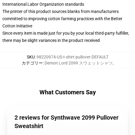
International Labor Organization standards
The printer of this product sources blanks from manufacturers
committed to improving cotton farming practices with the Better
Cotton Initiative
Since every item is made just for you by your local third-party fulfiller,
there may be slight variances in the product received
SKU
:
98220974-US-t-shirt-pullover-DEFAULT
カテゴリー
:
Demon Lord 2099 スウェットシャツ
,
What Customers Say
2 reviews for Synthwave 2099 Pullover
Sweatshirt