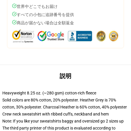
世界中どこでもお届け
すべての小包に追跡番号を提供
商品が届かない場合は全額返金
説明
Heavyweight 8.25 oz. (~280 gsm) cotton-rich fleece
Solid colors are 80% cotton, 20% polyester. Heather Grey is 70%
cotton, 30% polyester. Charcoal Heather is 60% cotton, 40% polyester
Crew neck sweatshirt with ribbed cuffs, neckband and hem
Note: If you like your sweatshirts baggy and oversized go 2 sizes up
The third party printer of this product is evaluated according to