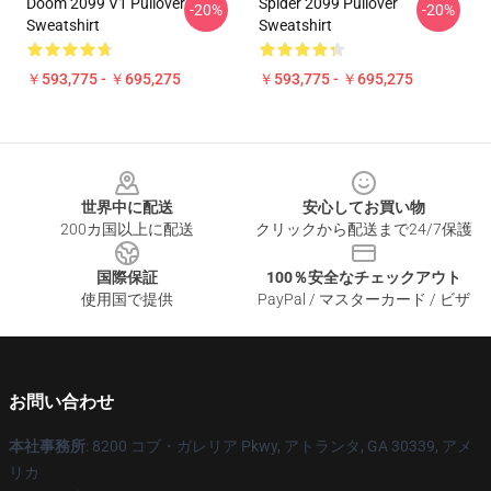
Doom 2099 V1 Pullover
Spider 2099 Pullover
-20%
-20%
Sweatshirt
Sweatshirt
￥593,775 - ￥695,275
￥593,775 - ￥695,275
Footer
世界中に配送
安心してお買い物
200カ国以上に配送
クリックから配送まで24/7保護
国際保証
100％安全なチェックアウト
使用国で提供
PayPal / マスターカード / ビザ
お問い合わせ
本社事務所
: 8200 コブ・ガレリア Pkwy, アトランタ, GA 30339, アメ
リカ