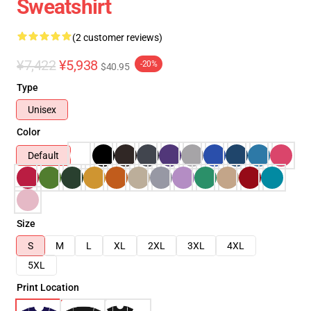
Sweatshirt
(2 customer reviews)
¥7,422
¥5,938
-20%
$40.95
Type
Unisex
Color
Default
Size
S
M
L
XL
2XL
3XL
4XL
5XL
Print Location