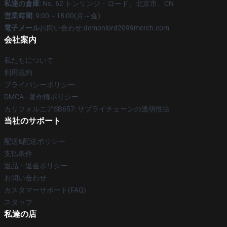
私達の倉庫
: No. 62 トンリンジ・ロード、北京市、CN
営業時間
: 9:00～18:00(月～金)
電子メール
お問い合わせ:demonlord2099merch.com
会社案内
私たちについて
利用規約
プライバシーポリシー
DMCA - 著作権ポリシー
カリフォルニアSB657: サプライチェーンの透明性法
当社のサポート
配送&配送ポリシー
支払条件
返品・返金ポリシー
お問い合わせ
カスタマーサポート(FAQ)
スタッフ
私達の店