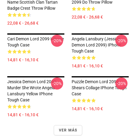
Name Scottish Clan Tartan
2099 Do Throw Pillow
Badge Crest Throw Pillow
22,08 € - 26,68 €
22,08 € - 26,68 €
Cari Demon Lord 2099 IPhone
Angela Lansbury (Jessica
-20%
-20%
Tough Case
Demon Lord 2099) IPhone
Tough Case
14,81 € - 16,10 €
14,81 € - 16,10 €
Jessica Demon Lord 2099
Puzzle Demon Lord 2099
-20%
-20%
Murder She Wrote Angela
Shears Collage IPhone Tough
Lansbury Yellow IPhone
Case
Tough Case
14,81 € - 16,10 €
14,81 € - 16,10 €
VER MÁS