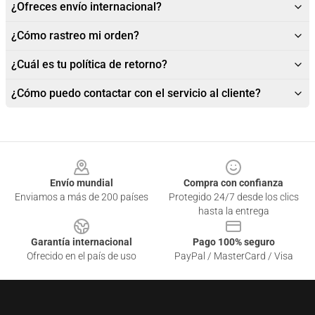
¿Ofreces envío internacional?
¿Cómo rastreo mi orden?
¿Cuál es tu política de retorno?
¿Cómo puedo contactar con el servicio al cliente?
Footer
Envío mundial
Compra con confianza
Enviamos a más de 200 países
Protegido 24/7 desde los clics
hasta la entrega
Garantía internacional
Pago 100% seguro
Ofrecido en el país de uso
PayPal / MasterCard / Visa