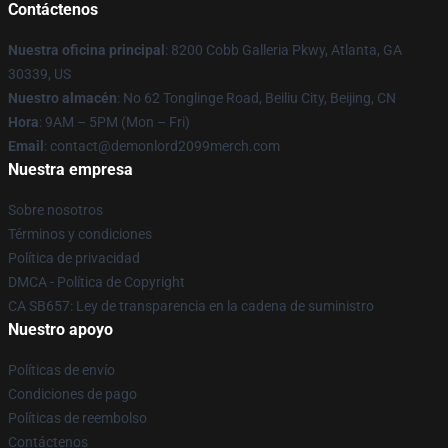
Contáctenos
Nuestra oficina principal
: 8200 Cobb Galleria Pkwy, Atlanta, GA
30339, US
Nuestro almacén
: No 62 Tonglinge Road, Beiliu City, Beijing, CN
Hora
: 9AM – 5PM (Mon – Fri)
Email
: contact@demonlord2099merch.com
Nuestra empresa
Sobre nosotros
Términos y condiciones
Política de privacidad
DMCA - Política de Copyright
CA SB657: Ley de transparencia en la cadena de suministro
Nuestro apoyo
Políticas de envío
Condiciones de pago
Políticas de reembolso
Contáctenos