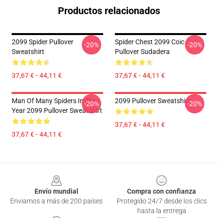
Productos relacionados
2099 Spider Pullover
Spider Chest 2099 Coic
-20%
-20%
Sweatshirt
Pullover Sudadera
37,67 € - 44,11 €
37,67 € - 44,11 €
Man Of Many Spiders In The
2099 Pullover Sweatshirt
-20%
-20%
Year 2099 Pullover Sweatshirt
37,67 € - 44,11 €
37,67 € - 44,11 €
Footer
Envío mundial
Compra con confianza
Enviamos a más de 200 países
Protegido 24/7 desde los clics
hasta la entrega