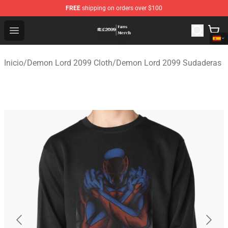
FREE
shipping on orders over $100
Demon Lord 2099 Store - Official Demon Lord 2099 Mer
Open menu
Inicio
/
Demon Lord 2099 Cloth
/
Demon Lord 2099 Sudaderas