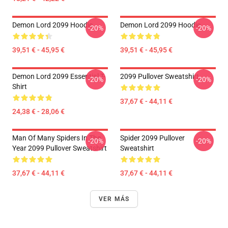
Demon Lord 2099 Hoodie
Demon Lord 2099 Hoodie
-20%
-20%
39,51 € - 45,95 €
39,51 € - 45,95 €
Demon Lord 2099 Essential T-
2099 Pullover Sweatshirt
-20%
-20%
Shirt
37,67 € - 44,11 €
24,38 € - 28,06 €
Man Of Many Spiders In The
Spider 2099 Pullover
-20%
-20%
Year 2099 Pullover Sweatshirt
Sweatshirt
37,67 € - 44,11 €
37,67 € - 44,11 €
VER MÁS