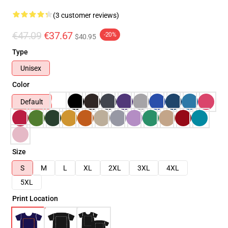
(3 customer reviews)
€47.09
€37.67
-20%
$40.95
Type
Unisex
Color
Default
Size
S
M
L
XL
2XL
3XL
4XL
5XL
Print Location