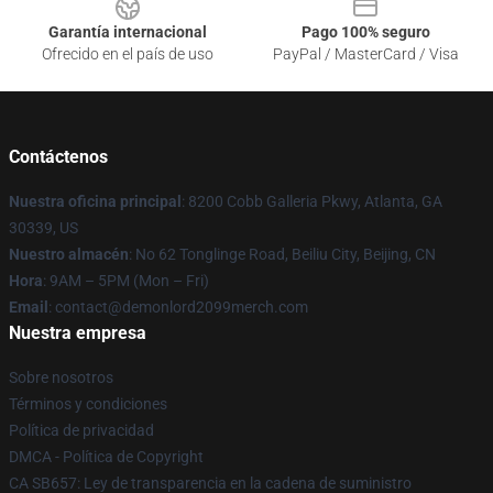
Garantía internacional
Pago 100% seguro
Ofrecido en el país de uso
PayPal / MasterCard / Visa
Contáctenos
Nuestra oficina principal
: 8200 Cobb Galleria Pkwy, Atlanta, GA
30339, US
Nuestro almacén
: No 62 Tonglinge Road, Beiliu City, Beijing, CN
Hora
: 9AM – 5PM (Mon – Fri)
Email
: contact@demonlord2099merch.com
Nuestra empresa
Sobre nosotros
Términos y condiciones
Política de privacidad
DMCA - Política de Copyright
CA SB657: Ley de transparencia en la cadena de suministro