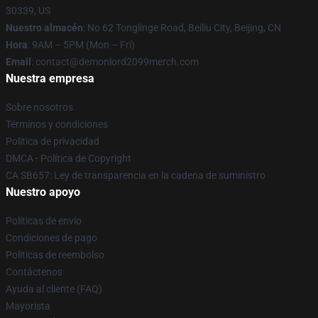
30339, US
Nuestro almacén
: No 62 Tonglinge Road, Beiliu City, Beijing, CN
Hora
: 9AM – 5PM (Mon – Fri)
Email
: contact@demonlord2099merch.com
Nuestra empresa
Sobre nosotros
Términos y condiciones
Política de privacidad
DMCA - Política de Copyright
CA SB657: Ley de transparencia en la cadena de suministro
Nuestro apoyo
Políticas de envío
Condiciones de pago
Políticas de reembolso
Contáctenos
Ayuda al cliente (FAQ)
Mayorista