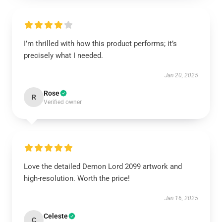
I’m thrilled with how this product performs; it’s
precisely what I needed.
Jan 20, 2025
Rose
R
Verified owner
Love the detailed Demon Lord 2099 artwork and
high-resolution. Worth the price!
Jan 16, 2025
Celeste
C