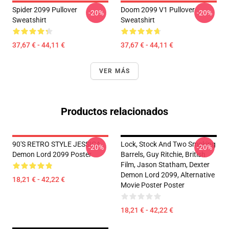
Spider 2099 Pullover
Doom 2099 V1 Pullover
-20%
-20%
Sweatshirt
Sweatshirt
37,67 € - 44,11 €
37,67 € - 44,11 €
VER MÁS
Productos relacionados
90'S RETRO STYLE JESSICA
Lock, Stock And Two Smoking
-20%
-20%
Demon Lord 2099 Poster
Barrels, Guy Ritchie, British
Film, Jason Statham, Dexter
Demon Lord 2099, Alternative
18,21 € - 42,22 €
Movie Poster Poster
18,21 € - 42,22 €