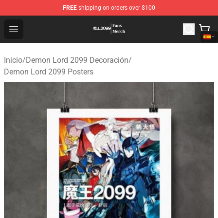
FREE
shipping on orders over $100
Demon Lord 2099 Store - Official Demon Lord 2099 Mer
Open menu
Inicio
/
Demon Lord 2099 Decoración
/
Demon Lord 2099 Posters