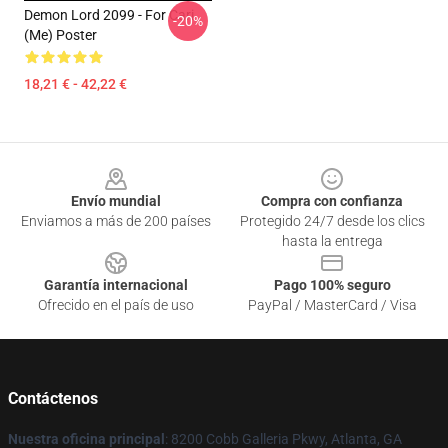
Demon Lord 2099 - For Cari
-20%
(me) Poster
18,21 € - 42,22 €
Footer
Envío mundial
Compra con confianza
Enviamos a más de 200 países
Protegido 24/7 desde los clics
hasta la entrega
Garantía internacional
Pago 100% seguro
Ofrecido en el país de uso
PayPal / MasterCard / Visa
Contáctenos
Nuestra oficina principal
: 8200 Cobb Galleria Pkwy, Atlanta, GA