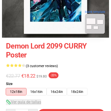
blank template
Demon Lord 2099 CURRY
Poster
(3 customer reviews)
€22.77
€18.22
-20%
$19.80
Size
12x18in
16x16in
16x24in
18x24in
Ver guía de tallas