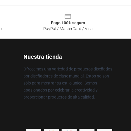
Pago 100% seguro
o
PayPal / MasterCard / Visa
Nuestra tienda
Ofrecemos una variedad de productos diseñados
por diseñadores de clase mundial. Estos no son
sólo para mostrar su estilo único. Somos
apasionados por celebrar la creatividad y
proporcionar productos de alta calidad.