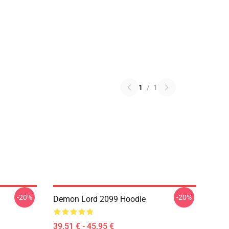
1
/
1
-20%
-20%
Demon Lord 2099 Hoodie
39,51 € - 45,95 €