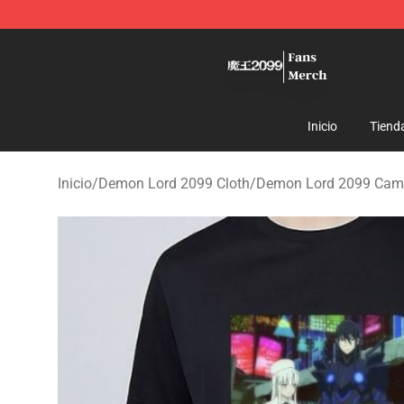
Demon Lord 2099 Store - Official Demon Lord 2099 M
Inicio
Tiend
Inicio
/
Demon Lord 2099 Cloth
/
Demon Lord 2099 Cam