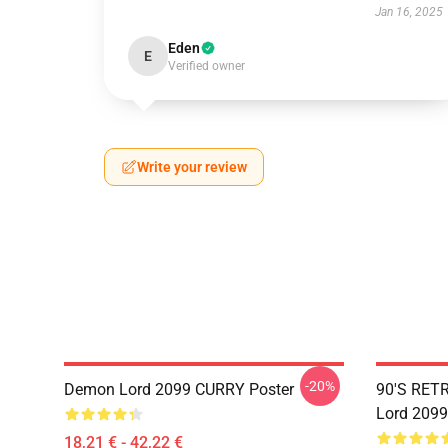
Jan 16, 2025
Eden
E
Verified owner
Write your review
-20%
Demon Lord 2099 CURRY Poster
90'S RET
Lord 2099
18,21 € - 42,22 €