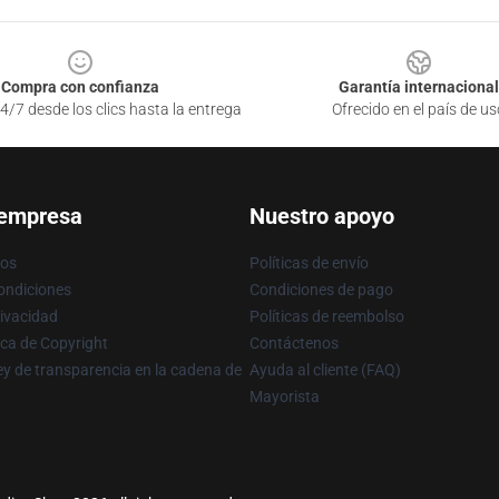
Compra con confianza
Garantía internacional
4/7 desde los clics hasta la entrega
Ofrecido en el país de us
 empresa
Nuestro apoyo
ros
Políticas de envío
ondiciones
Condiciones de pago
rivacidad
Políticas de reembolso
ica de Copyright
Contáctenos
y de transparencia en la cadena de
Ayuda al cliente (FAQ)
Mayorista