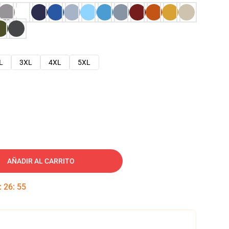
L
3XL
4XL
5XL
AÑADIR AL CARRITO
:
26
:
54