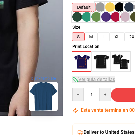
Default
Size
S
M
L
XL
2X
Print Location
blank template
Ver guía de tallas
Quantity
Esta venta termina en
00
Deliver to United States