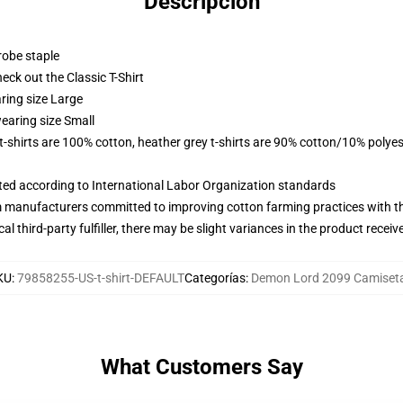
Descripción
robe staple
check out the Classic T-Shirt
ring size Large
earing size Small
 t-shirts are 100% cotton, heather grey t-shirts are 90% cotton/10% polyes
uated according to International Labor Organization standards
m manufacturers committed to improving cotton farming practices with the
al third-party fulfiller, there may be slight variances in the product receiv
KU
:
79858255-US-t-shirt-DEFAULT
Categorías
:
Demon Lord 2099 Camiset
What Customers Say