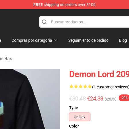
FREE
shipping on orders over $100
erchandise Shop
a
Comprar por categoría
Seguimiento de pedido
Blog
isetas
Demon Lord 2099
(1 customer reviews
€30.48
€24.38
-20%
$26.50
Type
Unisex
Color