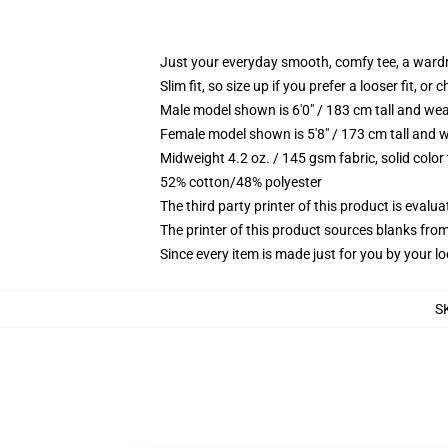
Just your everyday smooth, comfy tee, a ward
Slim fit, so size up if you prefer a looser fit, or 
Male model shown is 6'0" / 183 cm tall and wea
Female model shown is 5'8" / 173 cm tall and w
Midweight 4.2 oz. / 145 gsm fabric, solid color
52% cotton/48% polyester
The third party printer of this product is eval
The printer of this product sources blanks fro
Since every item is made just for you by your loc
S