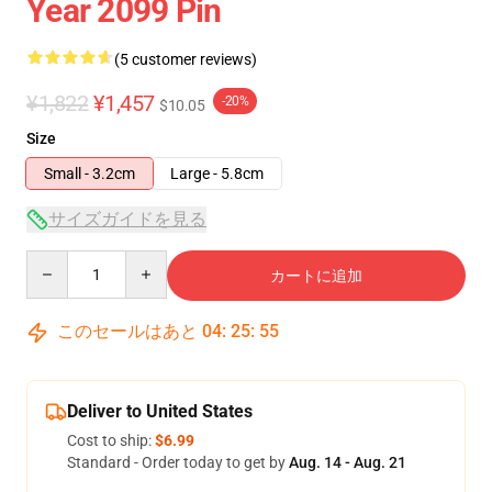
Year 2099 Pin
(5 customer reviews)
¥1,822
¥1,457
-20%
$10.05
Size
Small - 3.2cm
Large - 5.8cm
サイズガイドを見る
Quantity
カートに追加
このセールはあと
04
:
25
:
54
Deliver to United States
Cost to ship:
$6.99
Standard - Order today to get by
Aug. 14 - Aug. 21