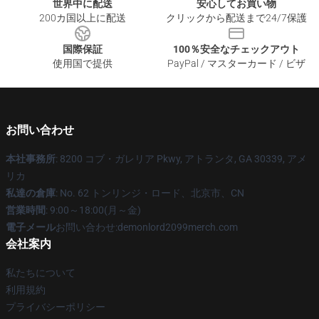
世界中に配送
安心してお買い物
200カ国以上に配送
クリックから配送まで24/7保護
国際保証
100％安全なチェックアウト
使用国で提供
PayPal / マスターカード / ビザ
お問い合わせ
本社事務所
: 8200 コブ・ガレリア Pkwy, アトランタ, GA 30339, アメ
リカ
私達の倉庫
: No. 62 トンリンジ・ロード、北京市、CN
営業時間
: 9:00～18:00(月～金)
電子メール
お問い合わせ:demonlord2099merch.com
会社案内
私たちについて
利用規約
プライバシーポリシー