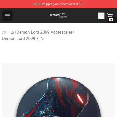
FREE
shipping on orders over $100
Demon Lord 2099 Store - Official Demon Lord 2099 Mer
Open menu
ホーム
/
Demon Lord 2099 Accessories
/
Demon Lord 2099 ピン