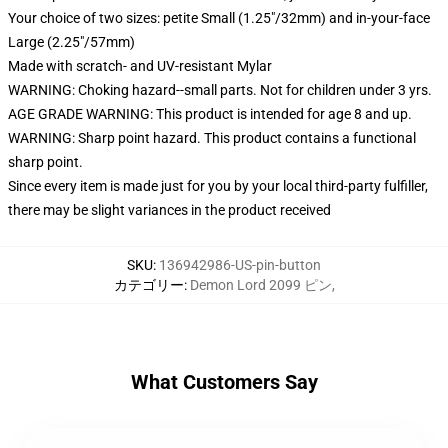
Your choice of two sizes: petite Small (1.25"/32mm) and in-your-face
Large (2.25"/57mm)
Made with scratch- and UV-resistant Mylar
WARNING: Choking hazard--small parts. Not for children under 3 yrs.
AGE GRADE WARNING: This product is intended for age 8 and up.
WARNING: Sharp point hazard. This product contains a functional
sharp point.
Since every item is made just for you by your local third-party fulfiller,
there may be slight variances in the product received
SKU
:
136942986-US-pin-button
カテゴリー
:
Demon Lord 2099 ピン
,
What Customers Say