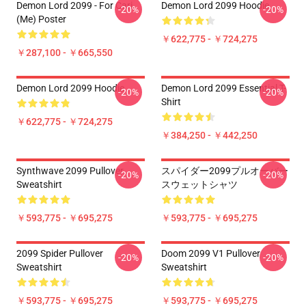
Demon Lord 2099 - For Cari
Demon Lord 2099 Hoodie
-20%
-20%
(me) Poster
￥622,775 - ￥724,275
￥287,100 - ￥665,550
Demon Lord 2099 Hoodie
Demon Lord 2099 Essential T-
-20%
-20%
Shirt
￥622,775 - ￥724,275
￥384,250 - ￥442,250
Synthwave 2099 Pullover
スパイダー2099プルオーバー
-20%
-20%
Sweatshirt
スウェットシャツ
￥593,775 - ￥695,275
￥593,775 - ￥695,275
2099 Spider Pullover
Doom 2099 V1 Pullover
-20%
-20%
Sweatshirt
Sweatshirt
￥593,775 - ￥695,275
￥593,775 - ￥695,275