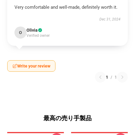
Very comfortable and well-made, definitely worth it.
Dec 31, 2024
Olivia
O
Verified owner
Write your review
1
/
1
最高の売り手製品