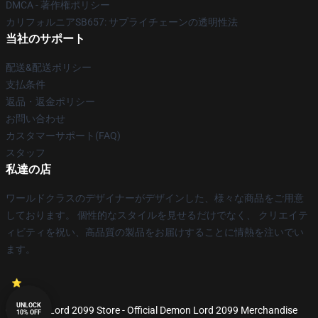
DMCA - 著作権ポリシー
カリフォルニアSB657: サプライチェーンの透明性法
当社のサポート
配送&配送ポリシー
支払条件
返品・返金ポリシー
お問い合わせ
カスタマーサポート(FAQ)
スタッフ
私達の店
ワールドクラスのデザイナーがデザインした、様々な商品をご用意
しております。 個性的なスタイルを見せるだけでなく、 クリエイテ
ィビティを祝い、高品質の製品をお届けすることに情熱を注いでい
ます。
UNLOCK
© Demon Lord 2099 Store - Official Demon Lord 2099 Merchandise
10% OFF