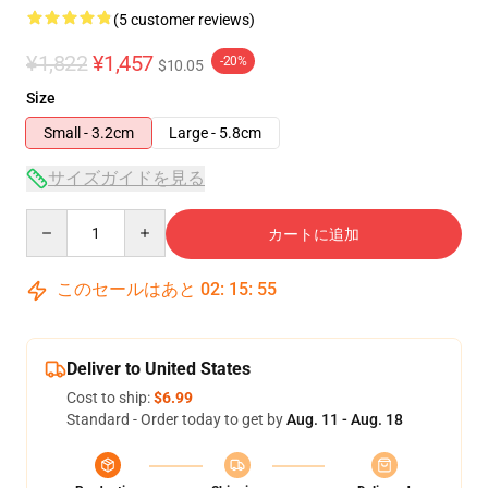
(5 customer reviews)
¥1,822
¥1,457
-20%
$10.05
Size
Small - 3.2cm
Large - 5.8cm
サイズガイドを見る
Quantity
カートに追加
このセールはあと
02
:
15
:
54
Deliver to United States
Cost to ship:
$6.99
Standard - Order today to get by
Aug. 11 - Aug. 18