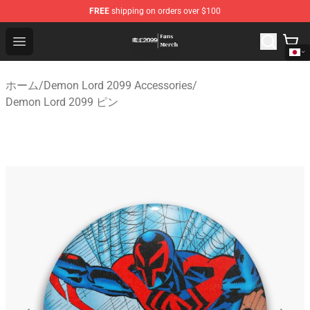
FREE
shipping on orders over $100
Demon Lord 2099 Store - Official Demon Lord 2099 Mer
Open menu
ホーム
/
Demon Lord 2099 Accessories
/
Demon Lord 2099 ピン