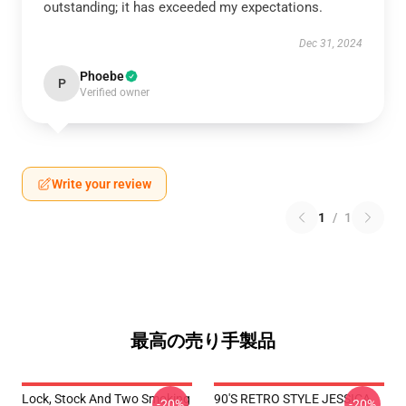
outstanding; it has exceeded my expectations.
Dec 31, 2024
Phoebe
P
Verified owner
Write your review
1
/
1
最高の売り手製品
Lock, Stock And Two Smoking
90'S RETRO STYLE JESSICA
-20%
-20%