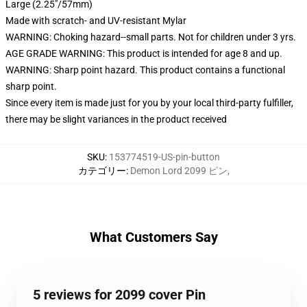
Large (2.25"/57mm)
Made with scratch- and UV-resistant Mylar
WARNING: Choking hazard--small parts. Not for children under 3 yrs.
AGE GRADE WARNING: This product is intended for age 8 and up.
WARNING: Sharp point hazard. This product contains a functional
sharp point.
Since every item is made just for you by your local third-party fulfiller,
there may be slight variances in the product received
SKU
:
153774519-US-pin-button
カテゴリー
:
Demon Lord 2099 ピン
,
What Customers Say
5 reviews for 2099 cover Pin