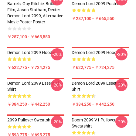
Barrels, Guy Ritchie, British
Demon Lord 2099 Poster
Film, Jason Statham, Dexter
Demon Lord 2099, Alternative
￥287,100 - ￥665,550
Movie Poster Poster
￥287,100 - ￥665,550
Demon Lord 2099 Hoodie
Demon Lord 2099 Hoodie
-20%
-20%
￥622,775 - ￥724,275
￥622,775 - ￥724,275
Demon Lord 2099 Essential T-
Demon Lord 2099 Essential T-
-20%
-20%
Shirt
Shirt
￥384,250 - ￥442,250
￥384,250 - ￥442,250
2099 Pullover Sweatshirt
Doom 2099 V1 Pullover
-20%
-20%
Sweatshirt
￥593,775 - ￥695,275