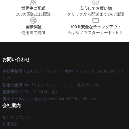
世界中に配送
安心してお買い物
200カ国以上に配送
クリックから配送まで24/7保護
国際保証
100％安全なチェックアウト
使用国で提供
PayPal / マスターカード / ビザ
お問い合わせ
本社事務所
: 8200 コブ・ガレリア Pkwy, アトランタ, GA 30339, アメ
リカ
私達の倉庫
: No. 62 トンリンジ・ロード、北京市、CN
営業時間
: 9:00～18:00(月～金)
電子メール
お問い合わせ:demonlord2099merch.com
会社案内
私たちについて
利用規約