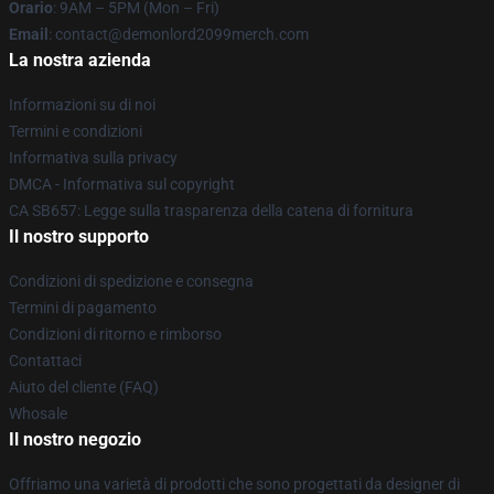
Orario
: 9AM – 5PM (Mon – Fri)
Email
: contact@demonlord2099merch.com
La nostra azienda
Informazioni su di noi
Termini e condizioni
Informativa sulla privacy
DMCA - Informativa sul copyright
CA SB657: Legge sulla trasparenza della catena di fornitura
Il nostro supporto
Condizioni di spedizione e consegna
Termini di pagamento
Condizioni di ritorno e rimborso
Contattaci
Aiuto del cliente (FAQ)
Whosale
Il nostro negozio
Offriamo una varietà di prodotti che sono progettati da designer di