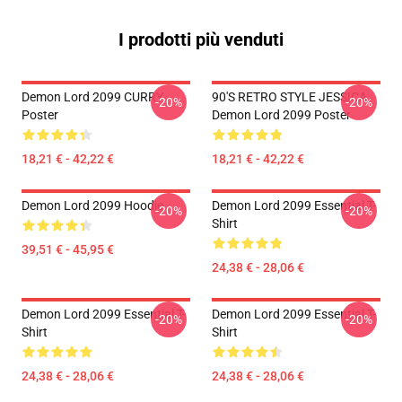
I prodotti più venduti
Demon Lord 2099 CURRY
90'S RETRO STYLE JESSICA
-20%
-20%
Poster
Demon Lord 2099 Poster
18,21 € - 42,22 €
18,21 € - 42,22 €
Demon Lord 2099 Hoodie
Demon Lord 2099 Essential T-
-20%
-20%
Shirt
39,51 € - 45,95 €
24,38 € - 28,06 €
Demon Lord 2099 Essential T-
Demon Lord 2099 Essential T-
-20%
-20%
Shirt
Shirt
24,38 € - 28,06 €
24,38 € - 28,06 €