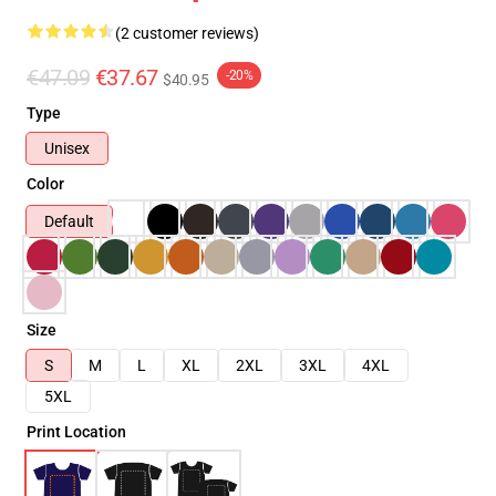
(2 customer reviews)
€47.09
€37.67
-20%
$40.95
Type
Unisex
Color
Default
Size
S
M
L
XL
2XL
3XL
4XL
5XL
Print Location