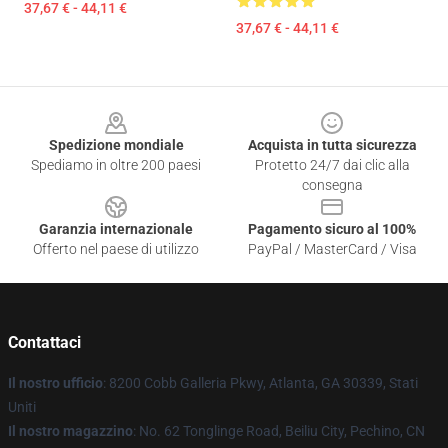
37,67 € - 44,11 €
37,67 € - 44,11 €
Footer
Spedizione mondiale
Acquista in tutta sicurezza
Spediamo in oltre 200 paesi
Protetto 24/7 dai clic alla
consegna
Garanzia internazionale
Pagamento sicuro al 100%
Offerto nel paese di utilizzo
PayPal / MasterCard / Visa
Contattaci
Il nostro ufficio
: 8200 Cobb Galleria Pkwy, Atlanta, GA 30339, Stati
Uniti
Il nostro magazzino
: No. 62 Tonglinge Road, Beiliu City, Pechino, CN