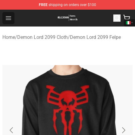
FREE
shipping on orders over $100
Demon Lord 2099 Store - Official Demon Lord 2099 Mer
Open menu
Home
/
Demon Lord 2099 Cloth
/
Demon Lord 2099 Felpe