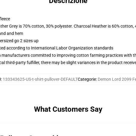
Descrizione
fleece
ather Grey is 70% cotton, 30% polyester. Charcoal Heather is 60% cotton,
band and hem
ersized go 2 sizes up
uated according to International Labor Organization standards
m manufacturers committed to improving cotton farming practices with the
al third-party fulfiller, there may be slight variances in the product receiv
U
:
133343625-US-t-shirt-pullover-DEFAULT
Categorie
:
Demon Lord 2099 Fe
What Customers Say