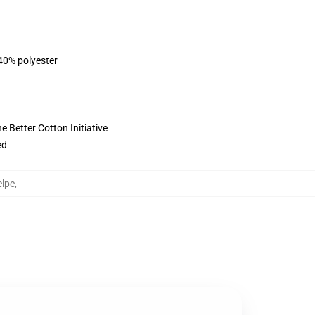
 40% polyester
 Better Cotton Initiative
ed
lpe
,