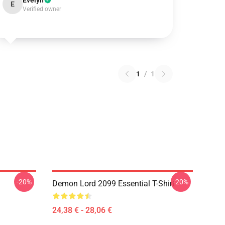
Evelyn
E
Verified owner
1
/
1
-20%
-20%
Demon Lord 2099 Essential T-Shirt
24,38 € - 28,06 €