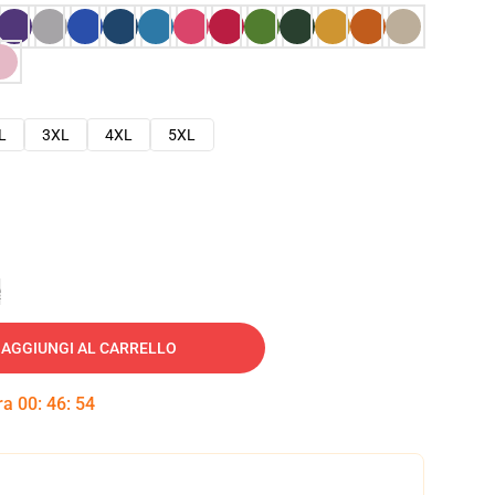
L
3XL
4XL
5XL
e
AGGIUNGI AL CARRELLO
tra
00
:
46
:
53