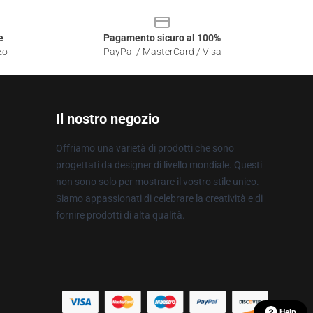
e
Pagamento sicuro al 100%
zo
PayPal / MasterCard / Visa
Il nostro negozio
Offriamo una varietà di prodotti che sono
progettati da designer di livello mondiale. Questi
non sono solo per mostrare il vostro stile unico.
Siamo appassionati di celebrare la creatività e di
fornire prodotti di alta qualità.
Help