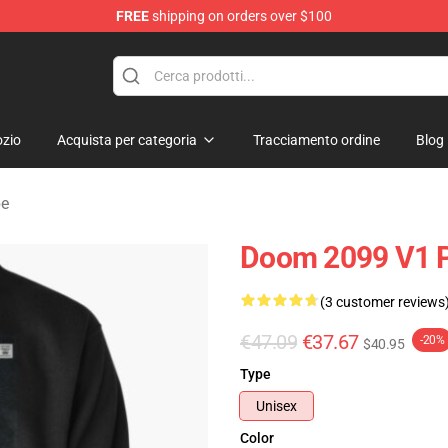
FREE
shipping on orders over $100
erchandise Shop
zio
Acquista per categoria
Tracciamento ordine
Blog
pe
Doom 2099 V1 P
(3 customer reviews
€47.09
€37.67
-20%
$40.95
Type
Unisex
Color