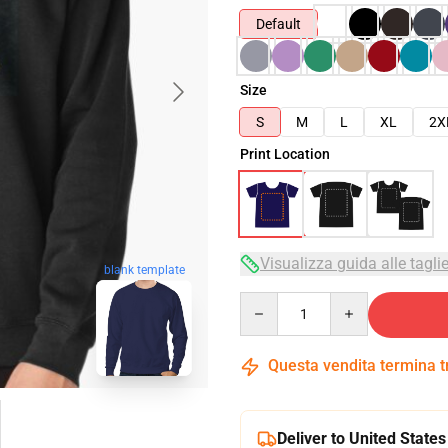
Default
Size
S
M
L
XL
2X
Print Location
Visualizza guida alle tagli
blank template
Quantity
Questa vendita termina 
Deliver to United States