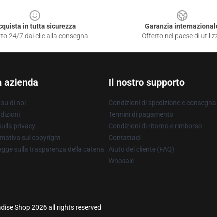
cquista in tutta sicurezza
Garanzia internazional
to 24/7 dai clic alla consegna
Offerto nel paese di utiliz
a azienda
Il nostro supporto
su di noi
Condizioni di spedizione e consegna
dizioni
Termini di pagamento
ulla privacy
Condizioni di ritorno e rimborso
mativa sul copyright
Contattaci
gge sulla trasparenza della catena
Aiuto del cliente (FAQ)
Whosale
ise Shop 2026 all rights reserved