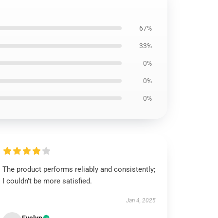
67%
33%
0%
0%
0%
The product performs reliably and consistently;
I couldn’t be more satisfied.
Jan 4, 2025