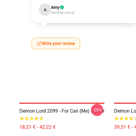
Amy
A
Verified owner
Write your review
-20%
Demon Lord 2099 - For Cari (me) Poster
Demon Lo
18,21 € - 42,22 €
39,51 € - 