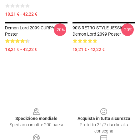
18,21 € - 42,22 €
Demon Lord 2099 CURRY
90'S RETRO STYLE JESSICA
-20%
-20%
Poster
Demon Lord 2099 Poster
18,21 € - 42,22 €
18,21 € - 42,22 €
Footer
Spedizione mondiale
Acquista in tutta sicurezza
Spediamo in oltre 200 paesi
Protetto 24/7 dai clic alla
consegna