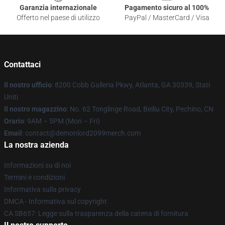
Garanzia internazionale
Pagamento sicuro al 100%
Offerto nel paese di utilizzo
PayPal / MasterCard / Visa
Contattaci
Il nostro ufficio
: 8200 Cobb Galleria Pkwy, Atlanta, GA 30339, Stati
Uniti
Il nostro magazzino
: No. 62 Tonglinge Road, Beiliu City, Pechino, CN
Orario
: 9AM – 5PM (Mon – Fri)
Email
: contact@demonlord2099merch.com
La nostra azienda
Informazioni su di noi
Termini e condizioni
Informativa sulla privacy
DMCA - Informativa sul copyright
CA SB657: Legge sulla trasparenza della catena di fornitura