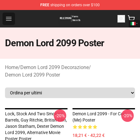
FREE
shipping on orders over $100
Demon Lord 2099 Store - Official Demon Lord 2099 Mer
Open menu
Demon Lord 2099 Poster
Home
/
Demon Lord 2099 Decorazione
/
Demon Lord 2099 Poster
Lock, Stock And Two Smoking
Demon Lord 2099 - For Cari
-20%
-20%
Barrels, Guy Ritchie, British Film,
(me) Poster
Jason Statham, Dexter Demon
Lord 2099, Alternative Movie
18,21 € - 42,22 €
Poster Poster