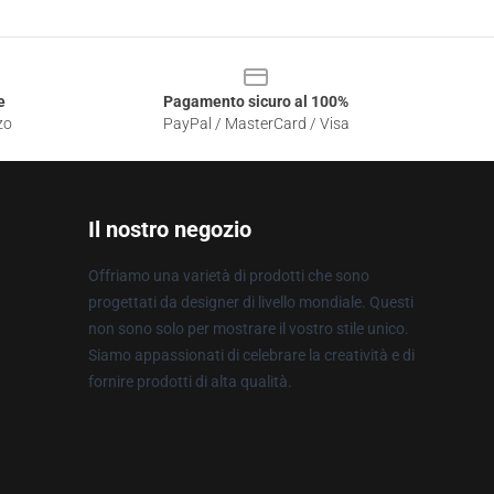
e
Pagamento sicuro al 100%
zo
PayPal / MasterCard / Visa
Il nostro negozio
Offriamo una varietà di prodotti che sono
progettati da designer di livello mondiale. Questi
non sono solo per mostrare il vostro stile unico.
Siamo appassionati di celebrare la creatività e di
fornire prodotti di alta qualità.