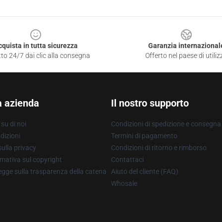
cquista in tutta sicurezza
Garanzia internazional
to 24/7 dai clic alla consegna
Offerto nel paese di utiliz
a azienda
Il nostro supporto
su di noi
Condizioni di spedizione e consegna
dizioni
Termini di pagamento
ulla privacy
Condizioni di ritorno e rimborso
mativa sul copyright
Contattaci
gge sulla trasparenza della catena
Aiuto del cliente (FAQ)
Whosale