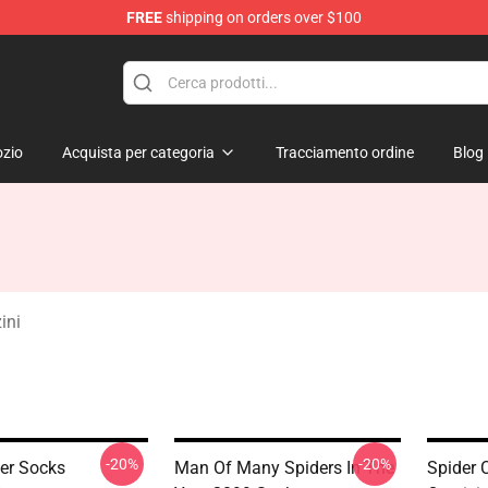
FREE
shipping on orders over $100
erchandise Shop
zio
Acquista per categoria
Tracciamento ordine
Blog
ini
-20%
-20%
er Socks
Man Of Many Spiders In The
Spider 