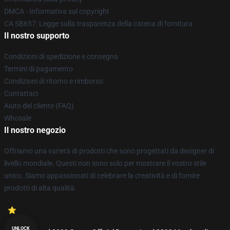
DMCA - Informativa sul copyright
CA SB657: Legge sulla trasparenza della catena di fornitura
Il nostro supporto
Condizioni di spedizione e consegna
Termini di pagamento
Condizioni di ritorno e rimborso
Contattaci
Aiuto del cliente (FAQ)
Whosale
Il nostro negozio
Offriamo una varietà di prodotti che sono progettati da designer di
livello mondiale. Questi non sono solo per mostrare il vostro stile
unico. Siamo appassionati di celebrare la creatività e di fornire
prodotti di alta qualità.
UNLOCK