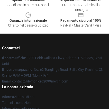
Spedizione mondiale
Acquista in tutta sicurezza
Spediamo in oltre 200 paesi
Protetto 24/7 dai clic alla
consegna
Garanzia internazionale
Pagamento sicuro al 100%
Offerto nel paese di utilizzo
PayPal / MasterCard / Visa
Contattaci
Il nostro ufficio
: 8200 Cobb Galleria Pkwy, Atlanta, GA 30339, Stati
Uniti
Il nostro magazzino
: No. 62 Tonglinge Road, Beiliu City, Pechino, CN
Orario
: 9AM – 5PM (Mon – Fri)
Email
: contact@demonlord2099merch.com
La nostra azienda
Informazioni su di noi
Termini e condizioni
Informativa sulla privacy