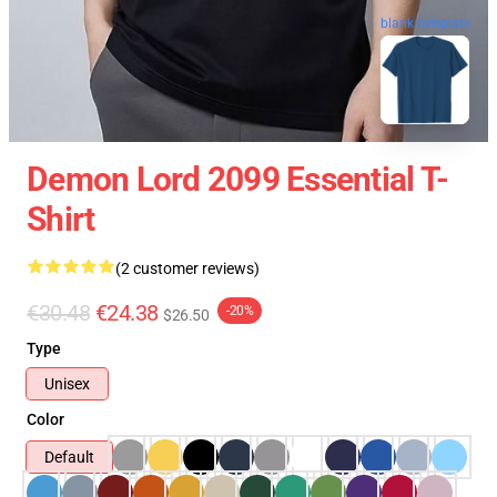
blank template
Demon Lord 2099 Essential T-
Shirt
(2 customer reviews)
€30.48
€24.38
-20%
$26.50
Type
Unisex
Color
Default