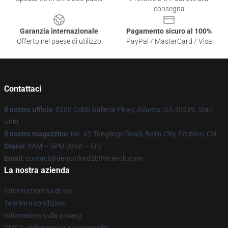
consegna
Garanzia internazionale
Pagamento sicuro al 100%
Offerto nel paese di utilizzo
PayPal / MasterCard / Visa
Contattaci
Il nostro ufficio
: 8200 Cobb Galleria Pkwy, Atlanta, GA 30339, Stati
Uniti
Il nostro magazzino
: No. 62 Tonglinge Road, Beiliu City, Pechino, CN
Orario
: 9AM – 5PM (Mon – Fri)
Email
: contact@demonlord2099merch.com
La nostra azienda
Informazioni su di noi
Termini e condizioni
Informativa sulla privacy
DMCA - Informativa sul copyright