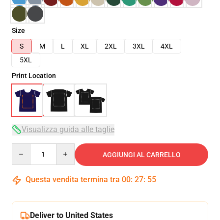
Size
S
M
L
XL
2XL
3XL
4XL
5XL
Print Location
Visualizza guida alle taglie
Quantity
AGGIUNGI AL CARRELLO
Questa vendita termina tra
00
:
27
:
54
Deliver to United States