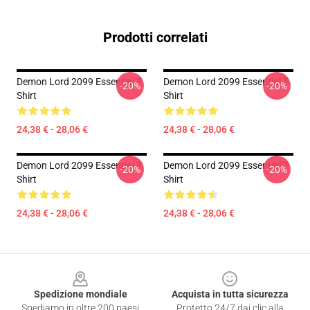
Prodotti correlati
Demon Lord 2099 Essential T-
Demon Lord 2099 Essential T-
-20%
-20%
Shirt
Shirt
24,38 € - 28,06 €
24,38 € - 28,06 €
Demon Lord 2099 Essential T-
Demon Lord 2099 Essential T-
-20%
-20%
Shirt
Shirt
24,38 € - 28,06 €
24,38 € - 28,06 €
Footer
Spedizione mondiale
Acquista in tutta sicurezza
Spediamo in oltre 200 paesi
Protetto 24/7 dai clic alla