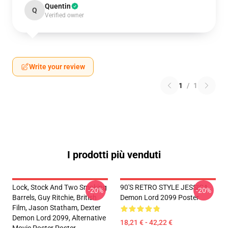
Quentin
Q
Verified owner
Write your review
1
/
1
I prodotti più venduti
Lock, Stock And Two Smoking
90'S RETRO STYLE JESSICA
-20%
-20%
Barrels, Guy Ritchie, British
Demon Lord 2099 Poster
Film, Jason Statham, Dexter
Demon Lord 2099, Alternative
18,21 € - 42,22 €