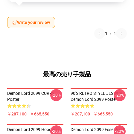
Write your review
1
/
1
最高の売り手製品
Demon Lord 2099 CURRY
90'S RETRO STYLE JESSICA
-20%
-20%
Poster
Demon Lord 2099 Poster
￥287,100 - ￥665,550
￥287,100 - ￥665,550
Demon Lord 2099 Hoodie
Demon Lord 2099 Essential T-
-20%
-20%