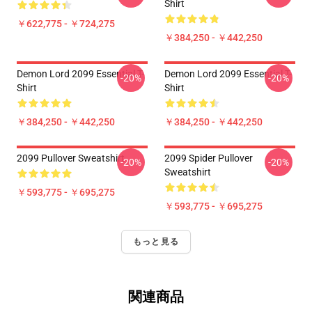
Shirt
￥622,775 - ￥724,275
￥384,250 - ￥442,250
Demon Lord 2099 Essential T-
Demon Lord 2099 Essential T-
-20%
-20%
Shirt
Shirt
￥384,250 - ￥442,250
￥384,250 - ￥442,250
2099 Pullover Sweatshirt
2099 Spider Pullover
-20%
-20%
Sweatshirt
￥593,775 - ￥695,275
￥593,775 - ￥695,275
もっと見る
関連商品