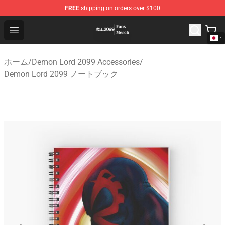
FREE
shipping on orders over $100
Demon Lord 2099 Store - Official Demon Lord 2099 Mer
Open menu
ホーム
/
Demon Lord 2099 Accessories
/
Demon Lord 2099 ノートブック