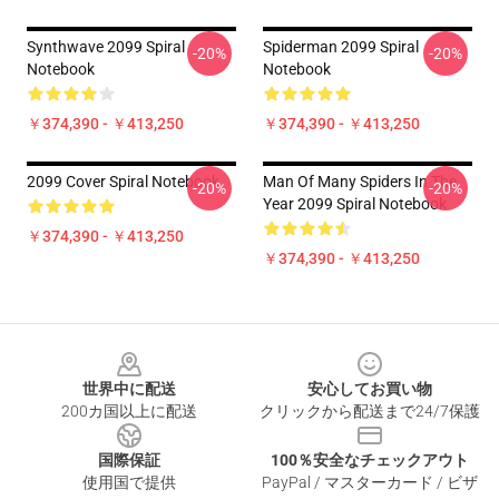
Synthwave 2099 Spiral
Spiderman 2099 Spiral
-20%
-20%
Notebook
Notebook
￥374,390 - ￥413,250
￥374,390 - ￥413,250
2099 Cover Spiral Notebook
Man Of Many Spiders In The
-20%
-20%
Year 2099 Spiral Notebook
￥374,390 - ￥413,250
￥374,390 - ￥413,250
Footer
世界中に配送
安心してお買い物
200カ国以上に配送
クリックから配送まで24/7保護
国際保証
100％安全なチェックアウト
使用国で提供
PayPal / マスターカード / ビザ