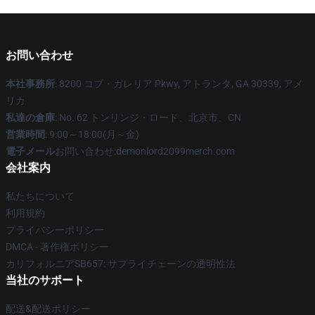
お問い合わせ
本社事務所
: 8200 コブ・ガレリア Pkwy, アトランタ, GA 30339, アメ
リカ
私達の倉庫
: No. 62 トンリンジ・ロード、北京市、CN
営業時間
: 9:00～18:00(月～金)
電子メール
お問い合わせ:demonlord2099merch.com
会社案内
私たちについて
利用規約
プライバシーポリシー
DMCA - 著作権ポリシー
カリフォルニアSB657: サプライチェーンの透明性法
当社のサポート
配送&配送ポリシー