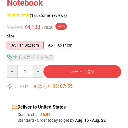
Notebook
(1 customer reviews)
¥5,166
¥4,133
-20%
$28.50
Size
A5 - 14,8x21cm
A6 - 10x14cm
サイズガイドを見る
Quantity
カートに追加
このセールはあと
03
:
07
:
55
Deliver to United States
Cost to ship:
$6.99
Standard - Order today to get by
Aug. 15 - Aug. 22