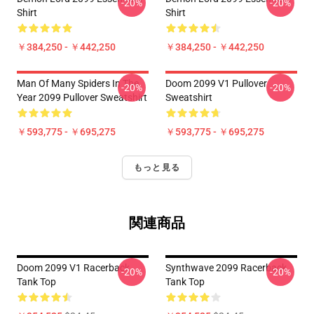
-20%
-20%
Shirt
Shirt
￥384,250 - ￥442,250
￥384,250 - ￥442,250
Man Of Many Spiders In The
Doom 2099 V1 Pullover
-20%
-20%
Year 2099 Pullover Sweatshirt
Sweatshirt
￥593,775 - ￥695,275
￥593,775 - ￥695,275
もっと見る
関連商品
Doom 2099 V1 Racerback
Synthwave 2099 Racerback
-20%
-20%
Tank Top
Tank Top