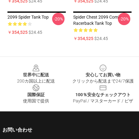
￥354,525
$24.45
￥354,525
$24.45
2099 Spider Tank Top
Spider Chest 2099 Comic
-20%
-20%
Racerback Tank Top
￥354,525
$24.45
￥354,525
$24.45
Footer
世界中に配送
安心してお買い物
200カ国以上に配送
クリックから配送まで24/7保護
国際保証
100％安全なチェックアウト
使用国で提供
PayPal / マスターカード / ビザ
お問い合わせ