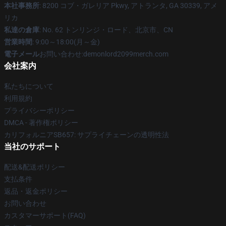
本社事務所
: 8200 コブ・ガレリア Pkwy, アトランタ, GA 30339, アメ
リカ
私達の倉庫
: No. 62 トンリンジ・ロード、北京市、CN
営業時間
: 9:00～18:00(月～金)
電子メール
お問い合わせ:demonlord2099merch.com
会社案内
私たちについて
利用規約
プライバシーポリシー
DMCA - 著作権ポリシー
カリフォルニアSB657: サプライチェーンの透明性法
当社のサポート
配送&配送ポリシー
支払条件
返品・返金ポリシー
お問い合わせ
カスタマーサポート(FAQ)