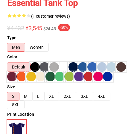
Essential Tank Top
(1 customer reviews)
¥4,432
¥3,545
-20%
$24.45
Type
Men
Women
Color
Default
Size
S
M
L
XL
2XL
3XL
4XL
5XL
Print Location