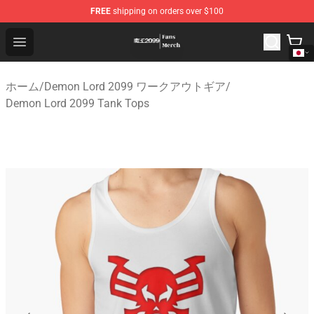
FREE
shipping on orders over $100
Demon Lord 2099 Store - Official Demon Lord 2099 Mer
Open menu
ホーム
/
Demon Lord 2099 ワークアウトギア
/
Demon Lord 2099 Tank Tops