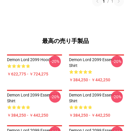
1
/
1
最高の売り手製品
Demon Lord 2099 Hoodie
Demon Lord 2099 Essential T-
-20%
-20%
Shirt
￥622,775 - ￥724,275
￥384,250 - ￥442,250
Demon Lord 2099 Essential T-
Demon Lord 2099 Essential T-
-20%
-20%
Shirt
Shirt
￥384,250 - ￥442,250
￥384,250 - ￥442,250
Demon Lord 2099 Essential T-
Demon Lord 2099 Essential T-