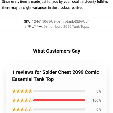
Since every item is made just for you by your local third-party fulfiller,
there may be slight variances in the product received
SKU
:
124615065-US-t-shirt-tank-DEFAULT
カテゴリー
:
Demon Lord 2099 Tank Tops
,
What Customers Say
1 reviews for Spider Chest 2099 Comic
Essential Tank Top
★★★★★
0%
★★★★☆
100%
★★★☆☆
0%