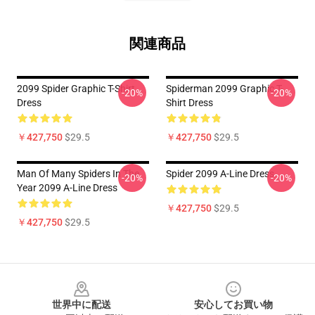
関連商品
2099 Spider Graphic T-Shirt
Spiderman 2099 Graphic T-
-20%
-20%
Dress
Shirt Dress
￥427,750
$29.5
￥427,750
$29.5
Man Of Many Spiders In The
Spider 2099 A-Line Dress
-20%
-20%
Year 2099 A-Line Dress
￥427,750
$29.5
￥427,750
$29.5
Footer
世界中に配送
安心してお買い物