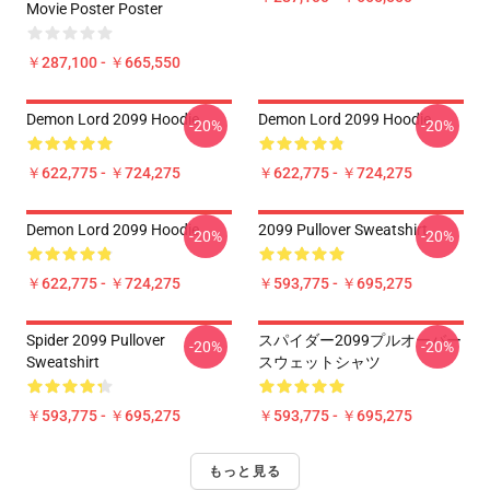
Movie Poster Poster
￥287,100 - ￥665,550
Demon Lord 2099 Hoodie
Demon Lord 2099 Hoodie
-20%
-20%
￥622,775 - ￥724,275
￥622,775 - ￥724,275
Demon Lord 2099 Hoodie
2099 Pullover Sweatshirt
-20%
-20%
￥622,775 - ￥724,275
￥593,775 - ￥695,275
Spider 2099 Pullover
スパイダー2099プルオーバー
-20%
-20%
Sweatshirt
スウェットシャツ
￥593,775 - ￥695,275
￥593,775 - ￥695,275
もっと見る