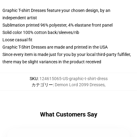
Graphic T-shirt Dresses feature your chosen design, by an
independent artist
Sublimation printed 96% polyester, 4% elastane front panel
Solid color 100% cotton back/sleeves/rib
Loose casual fit
Graphic T-Shirt Dresses are made and printed in the USA
Since every item is made just for you by your local third-party fulfiller,
there may be slight variances in the product received
SKU
:
124615065-US-graphic-t-shirt-dress
カテゴリー
:
Demon Lord 2099 Dresses
,
What Customers Say