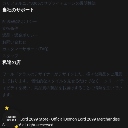
カリフォルニアSB657: サプライチェーンの透明性法
当社のサポート
配送&配送ポリシー
支払条件
返品・返金ポリシー
お問い合わせ
カスタマーサポート(FAQ)
スタッフ
私達の店
ワールドクラスのデザイナーがデザインした、様々な商品をご用意
しております。 個性的なスタイルを見せるだけでなく、 クリエイテ
ィビティを祝い、高品質の製品をお届けすることに情熱を注いでい
ます。
UNLOCK
© Demon Lord 2099 Store - Official Demon Lord 2099 Merchandise
10% OFF
Shop 2026 all rights reserved