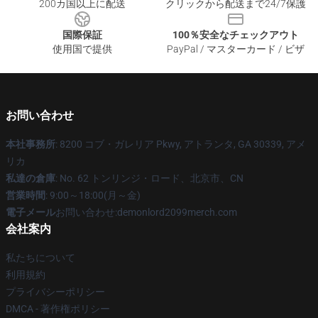
200カ国以上に配送
クリックから配送まで24/7保護
国際保証
100％安全なチェックアウト
使用国で提供
PayPal / マスターカード / ビザ
お問い合わせ
本社事務所
: 8200 コブ・ガレリア Pkwy, アトランタ, GA 30339, アメ
リカ
私達の倉庫
: No. 62 トンリンジ・ロード、北京市、CN
営業時間
: 9:00～18:00(月～金)
電子メール
お問い合わせ:demonlord2099merch.com
会社案内
私たちについて
利用規約
プライバシーポリシー
DMCA - 著作権ポリシー