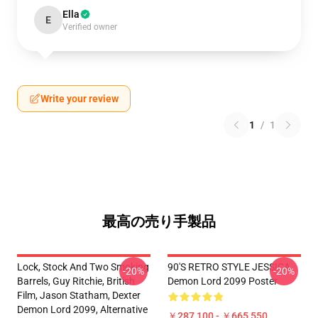
Ella
E
Verified owner
Write your review
1
/
1
最高の売り手製品
Lock, Stock And Two Smoking
90'S RETRO STYLE JESSICA
-20%
-20%
Barrels, Guy Ritchie, British
Demon Lord 2099 Poster
Film, Jason Statham, Dexter
Demon Lord 2099, Alternative
￥287,100 - ￥665,550