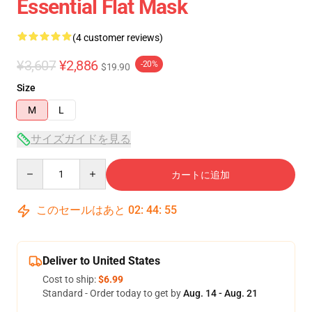
Essential Flat Mask
(4 customer reviews)
¥3,607
¥2,886
-20%
$19.90
Size
M
L
サイズガイドを見る
Quantity
カートに追加
このセールはあと
02
:
44
:
54
Deliver to United States
Cost to ship:
$6.99
Standard - Order today to get by
Aug. 14 - Aug. 21