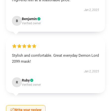
High-end feel at a reasonable price.
Jan 2, 2025
Benjamin
B
Verified owner
Stylish and comfortable. Great everyday Demon Lord
2099 mask!
Jan 2, 2025
Ruby
R
Verified owner
Write your review