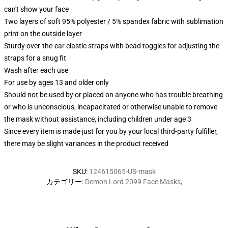
can't show your face
Two layers of soft 95% polyester / 5% spandex fabric with sublimation
print on the outside layer
Sturdy over-the-ear elastic straps with bead toggles for adjusting the
straps for a snug fit
Wash after each use
For use by ages 13 and older only
Should not be used by or placed on anyone who has trouble breathing
or who is unconscious, incapacitated or otherwise unable to remove
the mask without assistance, including children under age 3
Since every item is made just for you by your local third-party fulfiller,
there may be slight variances in the product received
SKU
:
124615065-US-mask
カテゴリー
:
Demon Lord 2099 Face Masks
,