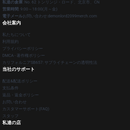
私達の倉庫
: No. 62 トンリンジ・ロード、北京市、CN
営業時間
: 9:00～18:00(月～金)
電子メール
お問い合わせ:demonlord2099merch.com
会社案内
私たちについて
利用規約
プライバシーポリシー
DMCA - 著作権ポリシー
カリフォルニアSB657: サプライチェーンの透明性法
当社のサポート
配送&配送ポリシー
支払条件
返品・返金ポリシー
お問い合わせ
カスタマーサポート(FAQ)
スタッフ
私達の店