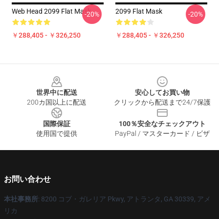
Web Head 2099 Flat Mask
2099 Flat Mask
-20%
-20%
￥288,405 - ￥326,250
￥288,405 - ￥326,250
Footer
世界中に配送
安心してお買い物
200カ国以上に配送
クリックから配送まで24/7保護
国際保証
100％安全なチェックアウト
使用国で提供
PayPal / マスターカード / ビザ
お問い合わせ
本社事務所
: 8200 コブ・ガレリア Pkwy, アトランタ, GA 30339, アメ
リカ