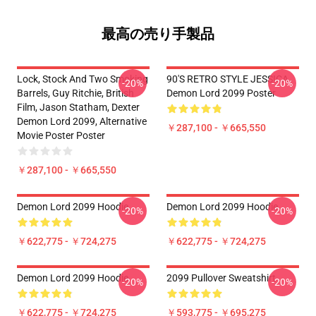
最高の売り手製品
Lock, Stock And Two Smoking
90'S RETRO STYLE JESSICA
-20%
-20%
Barrels, Guy Ritchie, British
Demon Lord 2099 Poster
Film, Jason Statham, Dexter
Demon Lord 2099, Alternative
￥287,100 - ￥665,550
Movie Poster Poster
￥287,100 - ￥665,550
Demon Lord 2099 Hoodie
Demon Lord 2099 Hoodie
-20%
-20%
￥622,775 - ￥724,275
￥622,775 - ￥724,275
Demon Lord 2099 Hoodie
2099 Pullover Sweatshirt
-20%
-20%
￥622,775 - ￥724,275
￥593,775 - ￥695,275