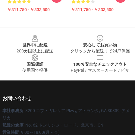
￥311,750 - ￥333,500
￥311,750 - ￥333,500
Footer
世界中に配送
安心してお買い物
200カ国以上に配送
クリックから配送まで24/7保護
国際保証
100％安全なチェックアウト
使用国で提供
PayPal / マスターカード / ビザ
お問い合わせ
本社事務所
: 8200 コブ・ガレリア Pkwy, アトランタ, GA 30339, アメ
リカ
私達の倉庫
: No. 62 トンリンジ・ロード、北京市、CN
営業時間
: 9:00～18:00(月～金)