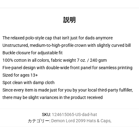
説明
The relaxed polo-style cap that isn't just for dads anymore
Unstructured, medium-to-high-profile crown with slightly curved bill
Buckle closure for adjustable fit
100% cotton in all colors, fabric weight 7 oz. / 240 gsm
Five-panel design with double-wide front panel for seamless printing
Sized for ages 13+
Spot clean with damp cloth
Since every item is made just for you by your local third-party fulfiller,
there may be slight variances in the product received
SKU
:
124615065-US-dad-hat
カテゴリー
:
Demon Lord 2099 Hats & Caps
,