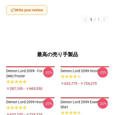
Write your review
1
/
1
最高の売り手製品
Demon Lord 2099 - For Cari
Demon Lord 2099 Hoodie
-20%
-20%
(me) Poster
￥622,775 - ￥724,275
￥287,100 - ￥665,550
Demon Lord 2099 Hoodie
Demon Lord 2099 Essential T-
-20%
-20%
Shirt
￥622,775 - ￥724,275