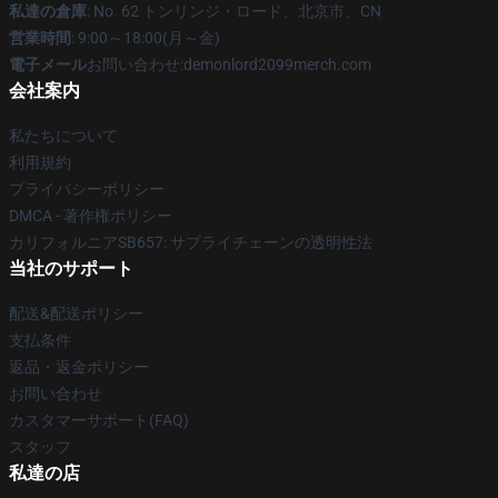
私達の倉庫
: No. 62 トンリンジ・ロード、北京市、CN
営業時間
: 9:00～18:00(月～金)
電子メール
お問い合わせ:demonlord2099merch.com
会社案内
私たちについて
利用規約
プライバシーポリシー
DMCA - 著作権ポリシー
カリフォルニアSB657: サプライチェーンの透明性法
当社のサポート
配送&配送ポリシー
支払条件
返品・返金ポリシー
お問い合わせ
カスタマーサポート(FAQ)
スタッフ
私達の店