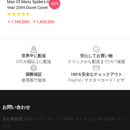
Man Of Many Spiders In The
-20%
Year 2099 Duvet Cover
￥1,160,000 - ￥1,435,500
Footer
世界中に配送
安心してお買い物
200カ国以上に配送
クリックから配送まで24/7保護
国際保証
100％安全なチェックアウト
使用国で提供
PayPal / マスターカード / ビザ
お問い合わせ
本社事務所
: 8200 コブ・ガレリア Pkwy, アトランタ, GA 30339, アメ
リカ