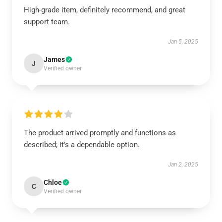
High-grade item, definitely recommend, and great
support team.
Jan 5, 2025
James
J
Verified owner
The product arrived promptly and functions as
described; it’s a dependable option.
Jan 2, 2025
Chloe
C
Verified owner