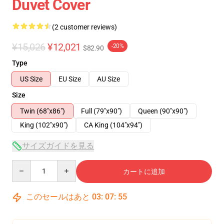
Duvet Cover
(2 customer reviews)
¥15,026
¥12,021
-20%
$82.90
Type
US Size
EU Size
AU Size
Size
Twin (68"x86")
Full (79"x90")
Queen (90"x90")
King (102"x90")
CA King (104"x94")
サイズガイドを見る
Quantity
カートに追加
このセールはあと
03
:
07
:
54