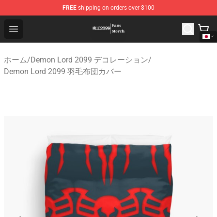
FREE
shipping on orders over $100
Demon Lord 2099 Store - Official Demon Lord 2099 Mer
Open menu
ホーム
/
Demon Lord 2099 デコレーション
/
Demon Lord 2099 羽毛布団カバー