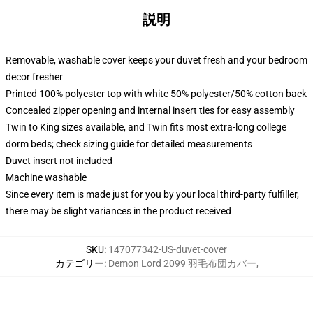
説明
Removable, washable cover keeps your duvet fresh and your bedroom
decor fresher
Printed 100% polyester top with white 50% polyester/50% cotton back
Concealed zipper opening and internal insert ties for easy assembly
Twin to King sizes available, and Twin fits most extra-long college
dorm beds; check sizing guide for detailed measurements
Duvet insert not included
Machine washable
Since every item is made just for you by your local third-party fulfiller,
there may be slight variances in the product received
SKU
:
147077342-US-duvet-cover
カテゴリー
:
Demon Lord 2099 羽毛布団カバー
,