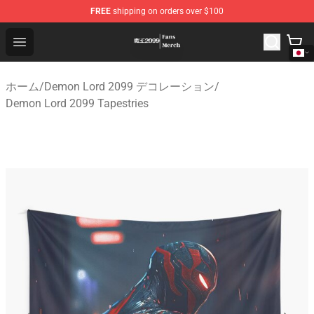
FREE
shipping on orders over $100
Demon Lord 2099 Store - Official Demon Lord 2099 Mer
Open menu
ホーム
/
Demon Lord 2099 デコレーション
/
Demon Lord 2099 Tapestries