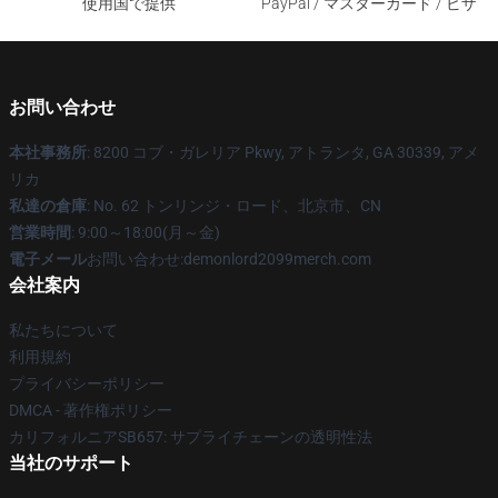
使用国で提供
PayPal / マスターカード / ビザ
お問い合わせ
本社事務所
: 8200 コブ・ガレリア Pkwy, アトランタ, GA 30339, アメ
リカ
私達の倉庫
: No. 62 トンリンジ・ロード、北京市、CN
営業時間
: 9:00～18:00(月～金)
電子メール
お問い合わせ:demonlord2099merch.com
会社案内
私たちについて
利用規約
プライバシーポリシー
DMCA - 著作権ポリシー
カリフォルニアSB657: サプライチェーンの透明性法
当社のサポート