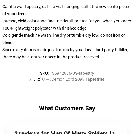
Call it a wall tapestry, call it a wall hanging, call it the new centerpiece
of your decor
Intense, vivid colors and fine line detail, printed for you when you order
100% lightweight polyester with finished edge
Cold gentle machine wash, line dry or tumble dry low, do not iron or
bleach
Since every item is made just for you by your local third-party fulfiller,
there may be slight variances in the product received
SKU
:
136942986-US-tapestry
カテゴリー
:
Demon Lord 2099 Tapestries
,
What Customers Say
2 reviews for Man Of Many Spiders In