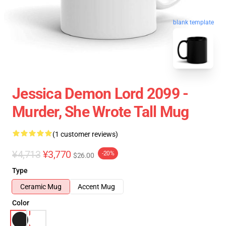
blank template
Jessica Demon Lord 2099 -
Murder, She Wrote Tall Mug
(1 customer reviews)
¥4,713
¥3,770
-20%
$26.00
Type
Ceramic Mug
Accent Mug
Color