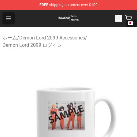
FREE
shipping on orders over $100
Demon Lord 2099 Store - Official Demon Lord 2099 Mer
Open menu
ホーム
/
Demon Lord 2099 Accessories
/
Demon Lord 2099 ログイン