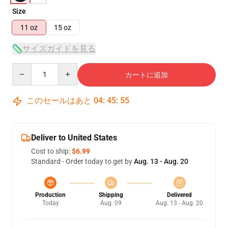
Size
11 oz
15 oz
サイズガイドを見る
Quantity
カートに追加
このセールはあと
04
:
45
:
55
Deliver to United States
Cost to ship:
$6.99
Standard - Order today to get by
Aug. 13 - Aug. 20
Production
Shipping
Delivered
Today
Aug. 09
Aug. 13 - Aug. 20