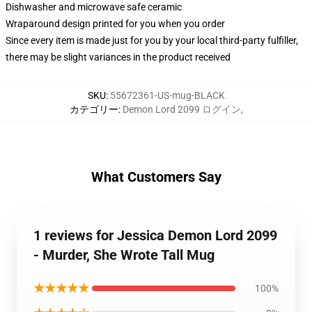
Dishwasher and microwave safe ceramic
Wraparound design printed for you when you order
Since every item is made just for you by your local third-party fulfiller,
there may be slight variances in the product received
SKU
:
55672361-US-mug-BLACK
カテゴリー
:
Demon Lord 2099 ログイン
,
What Customers Say
1 reviews for Jessica Demon Lord 2099
- Murder, She Wrote Tall Mug
★★★★★
100%