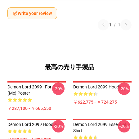
Write your review
1
/
1
最高の売り手製品
Demon Lord 2099 - For Cari
Demon Lord 2099 Hoodie
-20%
-20%
(me) Poster
￥622,775 - ￥724,275
￥287,100 - ￥665,550
Demon Lord 2099 Hoodie
Demon Lord 2099 Essential T-
-20%
-20%
Shirt