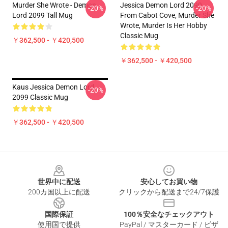
Murder She Wrote - Demon
Jessica Demon Lord 2099
-20%
-20%
Lord 2099 Tall Mug
From Cabot Cove, Murder She
Wrote, Murder Is Her Hobby
Classic Mug
￥362,500 - ￥420,500
￥362,500 - ￥420,500
Kaus Jessica Demon Lord
-20%
2099 Classic Mug
￥362,500 - ￥420,500
Footer
世界中に配送
安心してお買い物
200カ国以上に配送
クリックから配送まで24/7保護
国際保証
100％安全なチェックアウト
使用国で提供
PayPal / マスターカード / ビザ