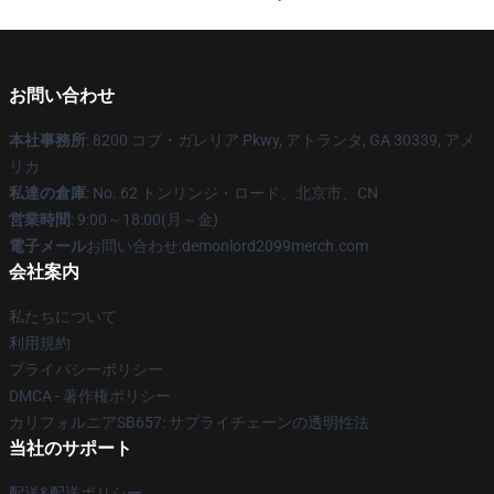
お問い合わせ
本社事務所
: 8200 コブ・ガレリア Pkwy, アトランタ, GA 30339, アメ
リカ
私達の倉庫
: No. 62 トンリンジ・ロード、北京市、CN
営業時間
: 9:00～18:00(月～金)
電子メール
お問い合わせ:demonlord2099merch.com
会社案内
私たちについて
利用規約
プライバシーポリシー
DMCA - 著作権ポリシー
カリフォルニアSB657: サプライチェーンの透明性法
当社のサポート
配送&配送ポリシー