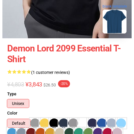
blank template
Demon Lord 2099 Essential T-
Shirt
(1 customer reviews)
¥4,803
¥3,843
-20%
$26.50
Type
Unisex
Color
Default