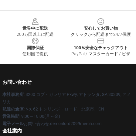
Footer
世界中に配送
安心してお買い物
200カ国以上に配送
クリックから配送まで24/7保護
国際保証
100％安全なチェックアウト
使用国で提供
PayPal / マスターカード / ビザ
お問い合わせ
本社事務所
: 8200 コブ・ガレリア Pkwy, アトランタ, GA 30339, アメ
リカ
私達の倉庫
: No. 62 トンリンジ・ロード、北京市、CN
営業時間
: 9:00～18:00(月～金)
電子メール
お問い合わせ:demonlord2099merch.com
会社案内