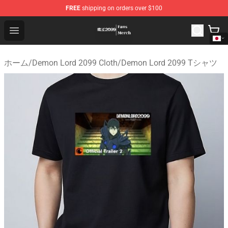
FREE
shipping on orders over $100
Demon Lord 2099 Store - Official Demon Lord 2099 Mer
Open menu
ホーム
/
Demon Lord 2099 Cloth
/
Demon Lord 2099 Tシャツ