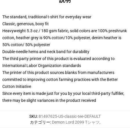
説明
The standard, traditional t-shirt for everyday wear
Classic, generous, boxy fit
Heavyweight 5.3 oz / 180 gsm fabric, solid colors are 100% preshrunk
cotton, heather grey is 90% cotton/10% polyester, denim heather is
50% cotton/ 50% polyester
Double-needle hems and neck band for durability
The third party printer of this product is evaluated according to
International Labor Organization standards
The printer of this product sources blanks from manufacturers
committed to improving cotton farming practices with the Better
Cotton Initiative
Since every item is made just for you by your local third-party fulfiller,
there may be slight variances in the product received
SKU
:
81497625-US-classic-tee-DEFAULT
カテゴリー
:
Demon Lord 2099 Tシャツ
,