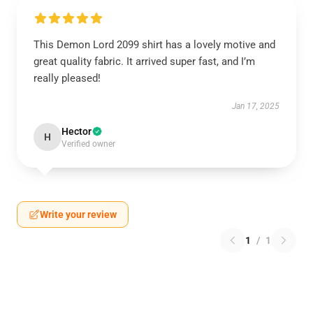
This Demon Lord 2099 shirt has a lovely motive and
great quality fabric. It arrived super fast, and I’m
really pleased!
Jan 17, 2025
Hector
H
Verified owner
Write your review
1
/
1