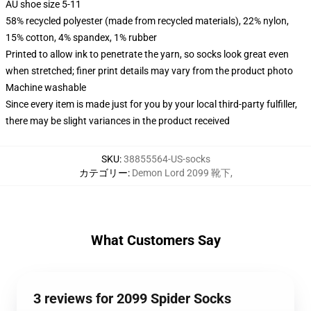
AU shoe size 5-11
58% recycled polyester (made from recycled materials), 22% nylon,
15% cotton, 4% spandex, 1% rubber
Printed to allow ink to penetrate the yarn, so socks look great even
when stretched; finer print details may vary from the product photo
Machine washable
Since every item is made just for you by your local third-party fulfiller,
there may be slight variances in the product received
SKU
:
38855564-US-socks
カテゴリー
:
Demon Lord 2099 靴下
,
What Customers Say
3 reviews for 2099 Spider Socks