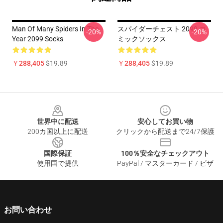
Man Of Many Spiders In The
スパイダーチェスト 2099 コ
-20%
-20%
Year 2099 Socks
ミックソックス
￥288,405
$19.89
￥288,405
$19.89
Footer
世界中に配送
安心してお買い物
200カ国以上に配送
クリックから配送まで24/7保護
国際保証
100％安全なチェックアウト
使用国で提供
PayPal / マスターカード / ビザ
お問い合わせ