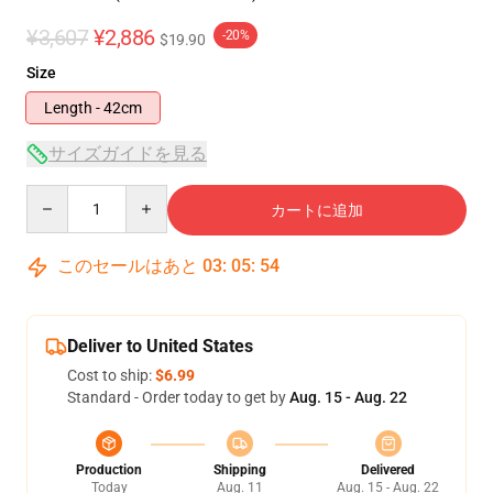
¥3,607
¥2,886
-20%
$19.90
Size
Length - 42cm
サイズガイドを見る
Quantity
カートに追加
このセールはあと
03
:
05
:
54
Deliver to United States
Cost to ship:
$6.99
Standard - Order today to get by
Aug. 15 - Aug. 22
Production
Shipping
Delivered
Today
Aug. 11
Aug. 15 - Aug. 22