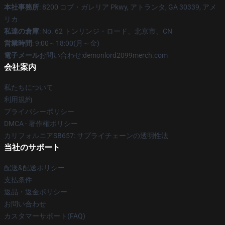
本社事務所
: 8200 コブ・ガレリア Pkwy, アトランタ, GA 30339, アメ
リカ
私達の倉庫
: No. 62 トンリンジ・ロード、北京市、CN
営業時間
: 9:00～18:00(月～金)
電子メール
お問い合わせ:demonlord2099merch.com
会社案内
私たちについて
利用規約
プライバシーポリシー
DMCA - 著作権ポリシー
カリフォルニアSB657: サプライチェーンの透明性法
当社のサポート
配送&配送ポリシー
支払条件
返品・返金ポリシー
お問い合わせ
カスタマーサポート(FAQ)