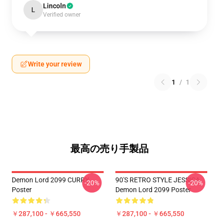
Lincoln
L
Verified owner
Write your review
1
/
1
最高の売り手製品
Demon Lord 2099 CURRY
90'S RETRO STYLE JESSICA
-20%
-20%
Poster
Demon Lord 2099 Poster
￥287,100 - ￥665,550
￥287,100 - ￥665,550