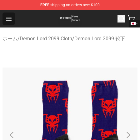
FREE
shipping on orders over $100
Demon Lord 2099 Store - Official Demon Lord 2099 Mer
Open menu
ホーム
/
Demon Lord 2099 Cloth
/
Demon Lord 2099 靴下