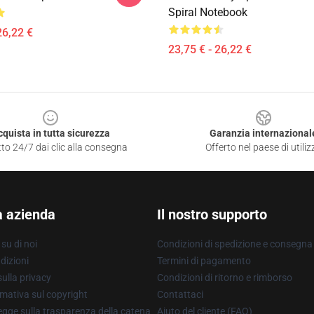
Spiral Notebook
26,22 €
23,75 € - 26,22 €
cquista in tutta sicurezza
Garanzia internazional
to 24/7 dai clic alla consegna
Offerto nel paese di utiliz
a azienda
Il nostro supporto
su di noi
Condizioni di spedizione e consegna
dizioni
Termini di pagamento
ulla privacy
Condizioni di ritorno e rimborso
mativa sul copyright
Contattaci
gge sulla trasparenza della catena
Aiuto del cliente (FAQ)