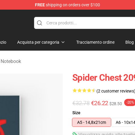
FREE
shipping on orders over $100
erchandise Shop
zio
Acquista per categoria
Tracciamento ordine
Blog
 Notebook
Spider Chest 20
(2 customer reviews
€32.78
€26.22
-20%
$28.50
Size
A5 - 14,8x21cm
A6 - 10x1
Visualizza guida alle tagli