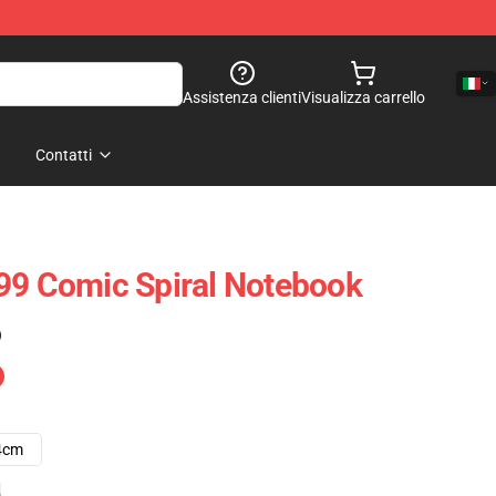
Assistenza clienti
Visualizza carrello
Contatti
99 Comic Spiral Notebook
)
4cm
e