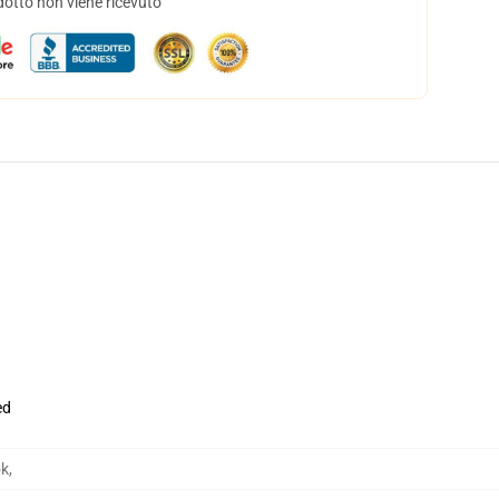
dotto non viene ricevuto
ed
ok
,