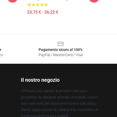
23,75 € - 26,22 €
e
Pagamento sicuro al 100%
zo
PayPal / MasterCard / Visa
Il nostro negozio
Offriamo una varietà di prodotti che sono
progettati da designer di livello mondiale. Questi
non sono solo per mostrare il vostro stile unico.
Siamo appassionati di celebrare la creatività e di
fornire prodotti di alta qualità.