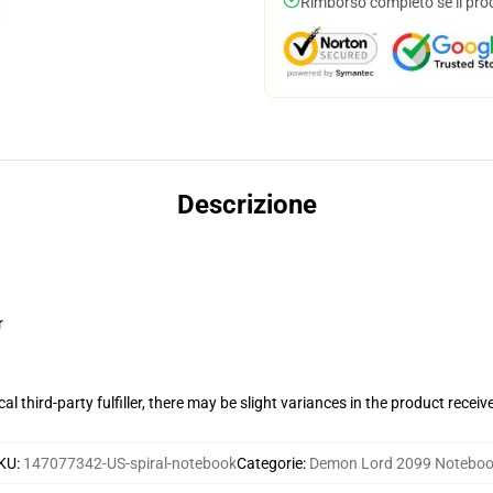
Rimborso completo se il pro
Descrizione
r
al third-party fulfiller, there may be slight variances in the product receiv
KU
:
147077342-US-spiral-notebook
Categorie
:
Demon Lord 2099 Notebo