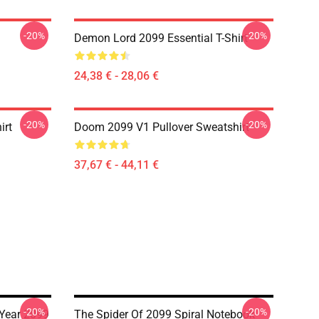
-20%
-20%
Demon Lord 2099 Essential T-Shirt
24,38 € - 28,06 €
-20%
-20%
irt
Doom 2099 V1 Pullover Sweatshirt
37,67 € - 44,11 €
-20%
-20%
Year 2099
The Spider Of 2099 Spiral Notebook