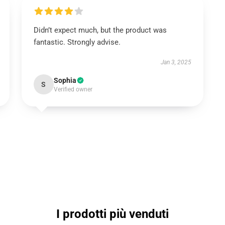
Didn’t expect much, but the product was
fantastic. Strongly advise.
Jan 3, 2025
Sophia
S
Verified owner
I prodotti più venduti