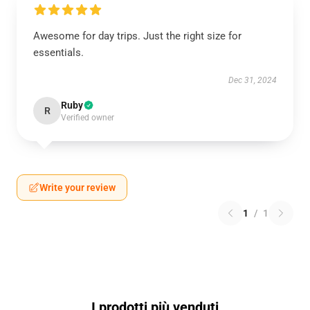
Awesome for day trips. Just the right size for
essentials.
Dec 31, 2024
Ruby
R
Verified owner
Write your review
1
/
1
I prodotti più venduti