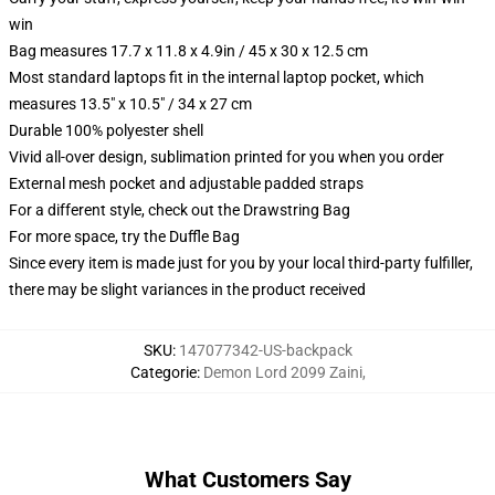
win
Bag measures 17.7 x 11.8 x 4.9in / 45 x 30 x 12.5 cm
Most standard laptops fit in the internal laptop pocket, which
measures 13.5" x 10.5" / 34 x 27 cm
Durable 100% polyester shell
Vivid all-over design, sublimation printed for you when you order
External mesh pocket and adjustable padded straps
For a different style, check out the Drawstring Bag
For more space, try the Duffle Bag
Since every item is made just for you by your local third-party fulfiller,
there may be slight variances in the product received
SKU
:
147077342-US-backpack
Categorie
:
Demon Lord 2099 Zaini
,
What Customers Say