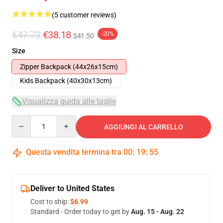
(5 customer reviews)
€47.73
€38.18
-20%
$41.50
Size
Zipper Backpack (44x26x15cm)
Kids Backpack (40x30x13cm)
Visualizza guida alle taglie
Quantity
AGGIUNGI AL CARRELLO
Questa vendita termina tra
00
:
19
:
54
Deliver to United States
Cost to ship:
$6.99
Standard - Order today to get by
Aug. 15 - Aug. 22