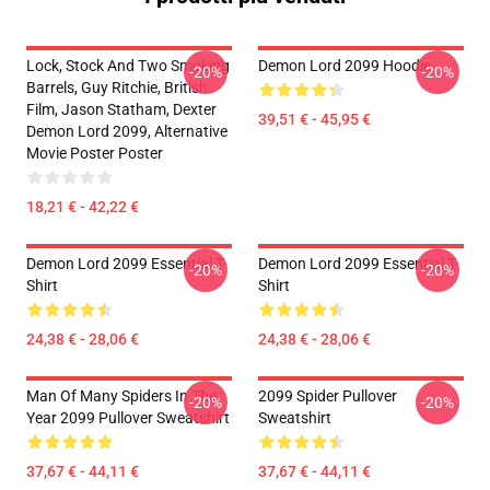
Lock, Stock And Two Smoking
Demon Lord 2099 Hoodie
-20%
-20%
Barrels, Guy Ritchie, British
Film, Jason Statham, Dexter
39,51 € - 45,95 €
Demon Lord 2099, Alternative
Movie Poster Poster
18,21 € - 42,22 €
Demon Lord 2099 Essential T-
Demon Lord 2099 Essential T-
-20%
-20%
Shirt
Shirt
24,38 € - 28,06 €
24,38 € - 28,06 €
Man Of Many Spiders In The
2099 Spider Pullover
-20%
-20%
Year 2099 Pullover Sweatshirt
Sweatshirt
37,67 € - 44,11 €
37,67 € - 44,11 €