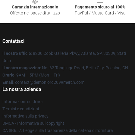
Garanzia internazionale
Pagamento sicuro al 100%
Offerto nel paese di utilizzo
PayPal / MasterCard / Visa
Contattaci
Il nostro ufficio
: 8200 Cobb Galleria Pkwy, Atlanta, GA 30339, Stati
Uniti
Il nostro magazzino
: No. 62 Tonglinge Road, Beiliu City, Pechino, CN
Orario
: 9AM – 5PM (Mon – Fri)
Email
: contact@demonlord2099merch.com
La nostra azienda
Informazioni su di noi
Termini e condizioni
Informativa sulla privacy
DMCA - Informativa sul copyright
CA SB657: Legge sulla trasparenza della catena di fornitura