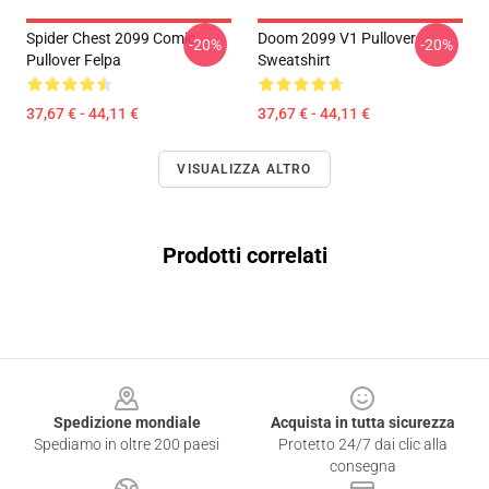
Spider Chest 2099 Comic
Doom 2099 V1 Pullover
-20%
-20%
Pullover Felpa
Sweatshirt
37,67 € - 44,11 €
37,67 € - 44,11 €
VISUALIZZA ALTRO
Prodotti correlati
Footer
Spedizione mondiale
Acquista in tutta sicurezza
Spediamo in oltre 200 paesi
Protetto 24/7 dai clic alla
consegna