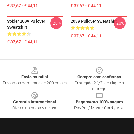
€ 37,67 - € 44,11
€ 37,67 - € 44,11
Spider 2099 Pullover
2099 Pullover Sweatshirt
-20%
-20%
Sweatshirt
€ 37,67 - € 44,11
€ 37,67 - € 44,11
Footer
Envio mundial
Compre com confiança
Enviamos para mais de 200 países
Protegido 24/7, do clique à
entrega
Garantia internacional
Pagamento 100% seguro
Oferecido no país de uso
PayPal / MasterCard / Visa