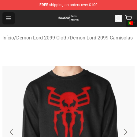
FREE
shipping on orders over $100
Demon Lord 2099 Store - Official Demon Lord 2099 Mer
Open menu
Início
/
Demon Lord 2099 Cloth
/
Demon Lord 2099 Camisolas