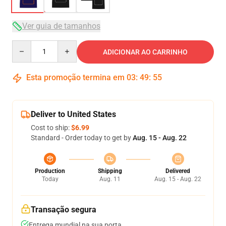
Ver guia de tamanhos
Quantity
ADICIONAR AO CARRINHO
Esta promoção termina em
03
:
49
:
54
Deliver to United States
Cost to ship:
$6.99
Standard - Order today to get by
Aug. 15 - Aug. 22
Production
Shipping
Delivered
Today
Aug. 11
Aug. 15 - Aug. 22
Transação segura
Entrega mundial na sua porta