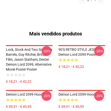
1
/
1
Mais vendidos produtos
Lock, Stock And Two Smoking
90'S RETRO STYLE JESSICA
-20%
-20%
Barrels, Guy Ritchie, British
Demon Lord 2099 Poster
Film, Jason Statham, Dexter
Demon Lord 2099, Alternative
€ 18,21 - € 42,22
Movie Poster Poster
€ 18,21 - € 42,22
Demon Lord 2099 Hoodie
Demon Lord 2099 Hoodie
-20%
-20%
€ 39,51 - € 45,95
€ 39,51 - € 45,95