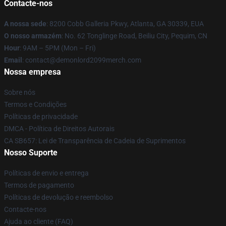
Contacte-nos
A nossa sede
: 8200 Cobb Galleria Pkwy, Atlanta, GA 30339, EUA
O nosso armazém
: No. 62 Tonglinge Road, Beiliu City, Pequim, CN
Hour
: 9AM – 5PM (Mon – Fri)
Email
: contact@demonlord2099merch.com
Nossa empresa
Sobre nós
Termos e Condições
Políticas de privacidade
DMCA - Política de Direitos Autorais
CA SB657: Lei de Transparência de Cadeia de Suprimentos
Nosso Suporte
Políticas de envio e entrega
Termos de pagamento
Políticas de devolução e reembolso
Contacte-nos
Ajuda ao cliente (FAQ)