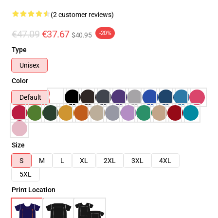
(2 customer reviews)
€47.09
€37.67
-20%
$40.95
Type
Unisex
Color
Default
Size
S
M
L
XL
2XL
3XL
4XL
5XL
Print Location