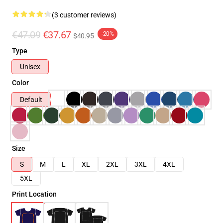
(3 customer reviews)
€47.09
€37.67
-20%
$40.95
Type
Unisex
Color
Default
Size
S
M
L
XL
2XL
3XL
4XL
5XL
Print Location