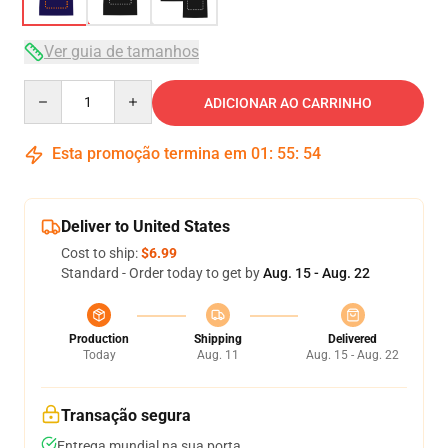
Ver guia de tamanhos
Quantity
ADICIONAR AO CARRINHO
Esta promoção termina em
01
:
55
:
53
Deliver to United States
Cost to ship:
$6.99
Standard - Order today to get by
Aug. 15 - Aug. 22
Production
Shipping
Delivered
Today
Aug. 11
Aug. 15 - Aug. 22
Transação segura
Entrega mundial na sua porta