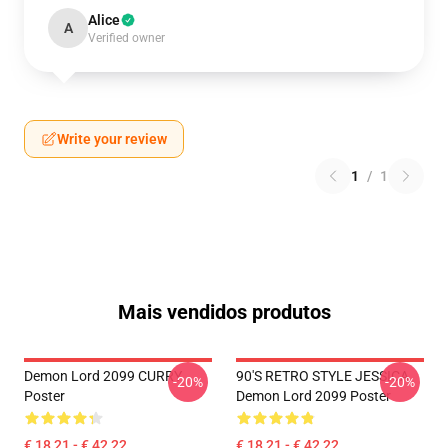
Alice
A
Verified owner
Write your review
1
/
1
Mais vendidos produtos
Demon Lord 2099 CURRY
90'S RETRO STYLE JESSICA
-20%
-20%
Poster
Demon Lord 2099 Poster
€ 18,21 - € 42,22
€ 18,21 - € 42,22