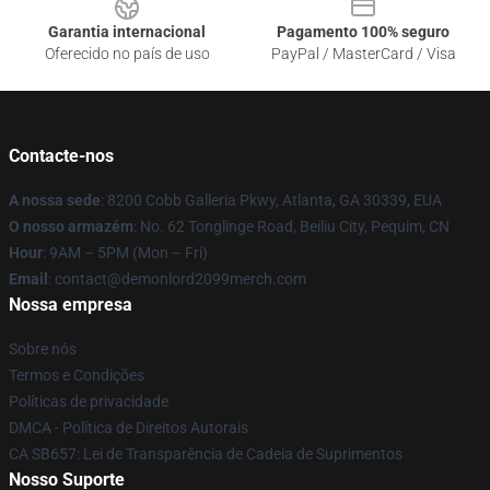
Garantia internacional
Pagamento 100% seguro
Oferecido no país de uso
PayPal / MasterCard / Visa
Contacte-nos
A nossa sede
: 8200 Cobb Galleria Pkwy, Atlanta, GA 30339, EUA
O nosso armazém
: No. 62 Tonglinge Road, Beiliu City, Pequim, CN
Hour
: 9AM – 5PM (Mon – Fri)
Email
: contact@demonlord2099merch.com
Nossa empresa
Sobre nós
Termos e Condições
Políticas de privacidade
DMCA - Política de Direitos Autorais
CA SB657: Lei de Transparência de Cadeia de Suprimentos
Nosso Suporte