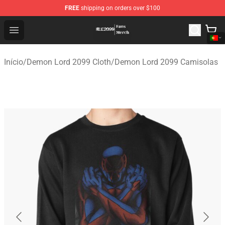
FREE
shipping on orders over $100
Demon Lord 2099 Store - Official Demon Lord 2099 Mer
Open menu
Início
/
Demon Lord 2099 Cloth
/
Demon Lord 2099 Camisolas