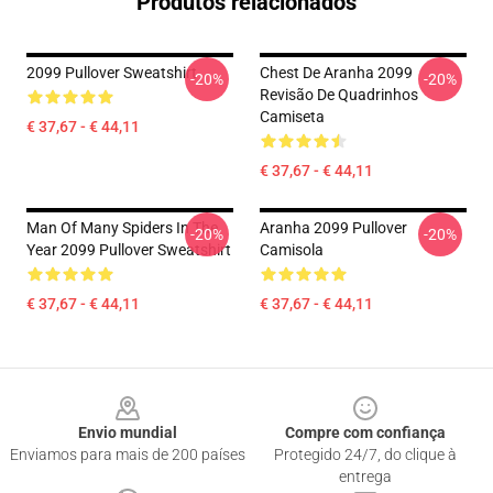
Produtos relacionados
2099 Pullover Sweatshirt
Chest De Aranha 2099
-20%
-20%
Revisão De Quadrinhos
Camiseta
€ 37,67 - € 44,11
€ 37,67 - € 44,11
Man Of Many Spiders In The
Aranha 2099 Pullover
-20%
-20%
Year 2099 Pullover Sweatshirt
Camisola
€ 37,67 - € 44,11
€ 37,67 - € 44,11
Footer
Envio mundial
Compre com confiança
Enviamos para mais de 200 países
Protegido 24/7, do clique à
entrega