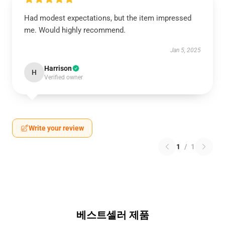
Had modest expectations, but the item impressed
me. Would highly recommend.
Jan 5, 2025
Harrison
H
Verified owner
Write your review
1
/
1
베스트셀러 제품