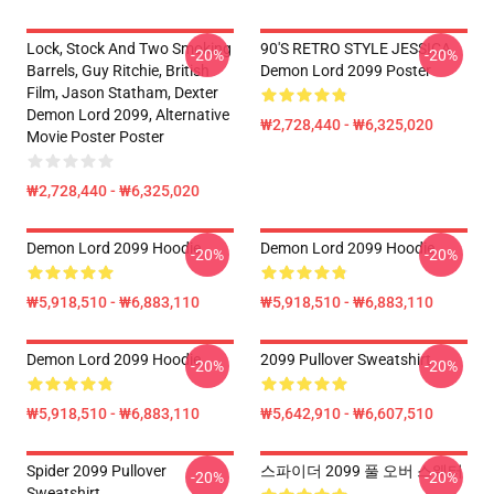
Lock, Stock And Two Smoking
90'S RETRO STYLE JESSICA
-20%
-20%
Barrels, Guy Ritchie, British
Demon Lord 2099 Poster
Film, Jason Statham, Dexter
Demon Lord 2099, Alternative
₩2,728,440 - ₩6,325,020
Movie Poster Poster
₩2,728,440 - ₩6,325,020
Demon Lord 2099 Hoodie
Demon Lord 2099 Hoodie
-20%
-20%
₩5,918,510 - ₩6,883,110
₩5,918,510 - ₩6,883,110
Demon Lord 2099 Hoodie
2099 Pullover Sweatshirt
-20%
-20%
₩5,918,510 - ₩6,883,110
₩5,642,910 - ₩6,607,510
Spider 2099 Pullover
스파이더 2099 풀 오버 스웨터
-20%
-20%
Sweatshirt