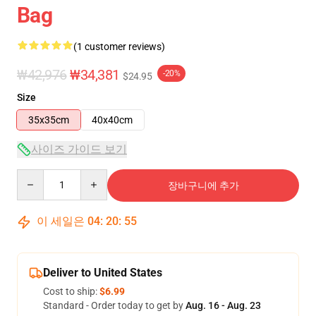
Bag
(1 customer reviews)
₩42,976
₩34,381
-20%
$24.95
Size
35x35cm
40x40cm
사이즈 가이드 보기
Quantity
장바구니에 추가
이 세일은
04
:
20
:
54
Deliver to United States
Cost to ship:
$6.99
Standard - Order today to get by
Aug. 16 - Aug. 23