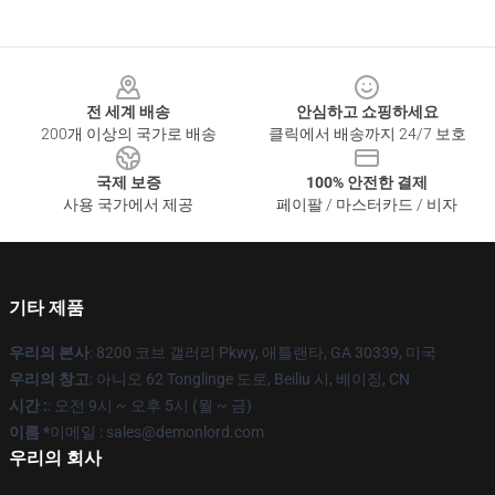
Footer
전 세계 배송
안심하고 쇼핑하세요
200개 이상의 국가로 배송
클릭에서 배송까지 24/7 보호
국제 보증
100% 안전한 결제
사용 국가에서 제공
페이팔 / 마스터카드 / 비자
기타 제품
우리의 본사
: 8200 코브 갤러리 Pkwy, 애틀랜타, GA 30339, 미국
우리의 창고
: 아니오 62 Tonglinge 도로, Beiliu 시, 베이징, CN
시간 :
: 오전 9시 ~ 오후 5시 (월 ~ 금)
이름 *
이메일 : sales@demonlord.com
우리의 회사