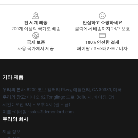
Footer
전 세계 배송
안심하고 쇼핑하세요
200개 이상의 국가로 배송
클릭에서 배송까지 24/7 보호
국제 보증
100% 안전한 결제
사용 국가에서 제공
페이팔 / 마스터카드 / 비자
기타 제품
우리의 본사
: 8200 코브 갤러리 Pkwy, 애틀랜타, GA 30339, 미국
우리의 창고
: 아니오 62 Tonglinge 도로, Beiliu 시, 베이징, CN
시간 :
: 오전 9시 ~ 오후 5시 (월 ~ 금)
이름 *
이메일 : sales@demonlord.com
우리의 회사
제품 정보