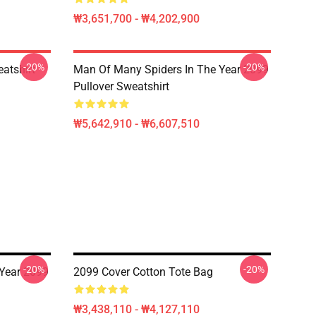
₩3,651,700 - ₩4,202,900
-20%
-20%
atshirt
Man Of Many Spiders In The Year 2099
Pullover Sweatshirt
₩5,642,910 - ₩6,607,510
-20%
-20%
Year 2099
2099 Cover Cotton Tote Bag
₩3,438,110 - ₩4,127,110