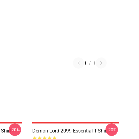
1
/
1
-20%
-20%
Shirt
Demon Lord 2099 Essential T-Shirt