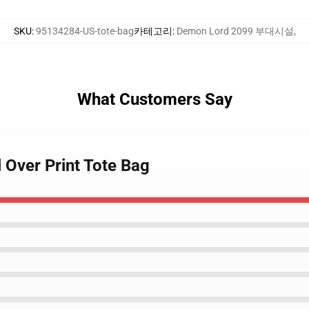
SKU
:
95134284-US-tote-bag
카테고리
:
Demon Lord 2099 부대시설
,
What Customers Say
l Over Print Tote Bag