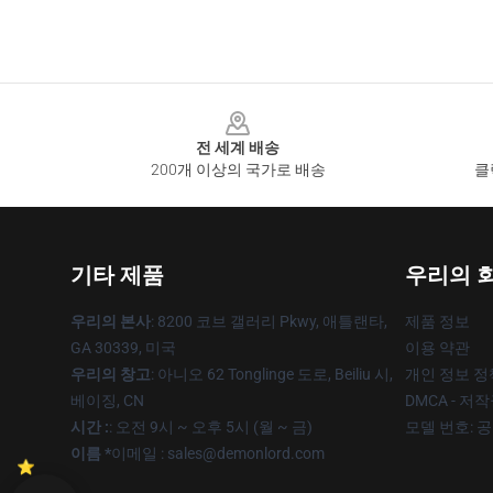
Footer
전 세계 배송
200개 이상의 국가로 배송
클
기타 제품
우리의 
우리의 본사
: 8200 코브 갤러리 Pkwy, 애틀랜타,
제품 정보
GA 30339, 미국
이용 약관
우리의 창고
: 아니오 62 Tonglinge 도로, Beiliu 시,
개인 정보 정
베이징, CN
DMCA - 저
시간 :
: 오전 9시 ~ 오후 5시 (월 ~ 금)
모델 번호: 
이름 *
이메일 : sales@demonlord.com