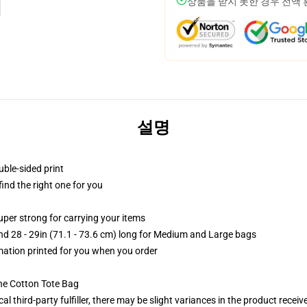
상품을 받지 못한 경우 전액
설명
uble-sided print
 find the right one for you
uper strong for carrying your items
and 28 - 29in (71.1 - 73.6 cm) long for Medium and Large bags
imation printed for you when you order
he Cotton Tote Bag
al third-party fulfiller, there may be slight variances in the product receiv