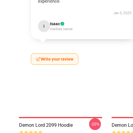
experience.
Jan 5, 2025
Isaac
I
Verified owner
Write your review
-20%
Demon Lord 2099 Hoodie
Demon Lo