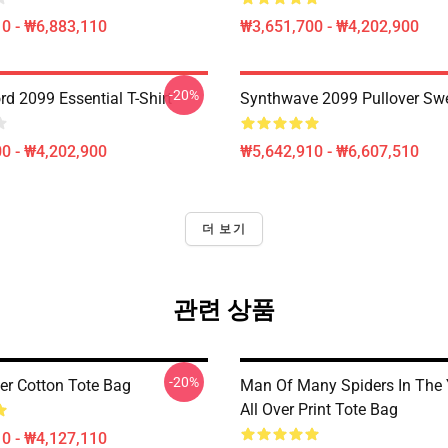
0 - ₩6,883,110
₩3,651,700 - ₩4,202,900
-20%
d 2099 Essential T-Shirt
Synthwave 2099 Pullover Swe
0 - ₩4,202,900
₩5,642,910 - ₩6,607,510
더 보기
관련 상품
-20%
er Cotton Tote Bag
Man Of Many Spiders In The 
All Over Print Tote Bag
0 - ₩4,127,110