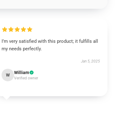
I’m very satisfied with this product; it fulfills all
my needs perfectly.
Jan 5, 2025
William
W
Verified owner