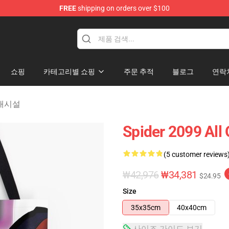
FREE
shipping on orders over $100
erchandise Shop
쇼핑
카테고리별 쇼핑
주문 추적
블로그
연락
 부대시설
Spider 2099 All 
(5 customer reviews
₩42,976
₩34,381
$24.95
Size
35x35cm
40x40cm
사이즈 가이드 보기