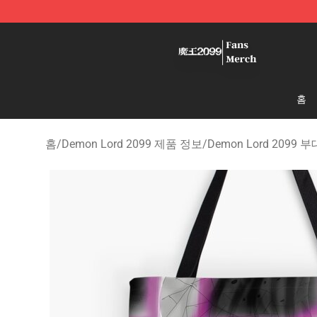
Demon Lord 2099 Store - Official Demon Lord 2099 M
홈
홈
/
Demon Lord 2099 제품 정보
/
Demon Lord 2099