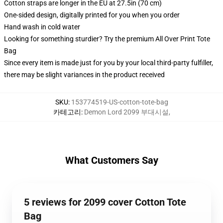
Cotton straps are longer in the EU at 27.5in (70 cm)
One-sided design, digitally printed for you when you order
Hand wash in cold water
Looking for something sturdier? Try the premium All Over Print Tote
Bag
Since every item is made just for you by your local third-party fulfiller,
there may be slight variances in the product received
SKU
:
153774519-US-cotton-tote-bag
카테고리
:
Demon Lord 2099 부대시설
,
What Customers Say
5 reviews for 2099 cover Cotton Tote
Bag