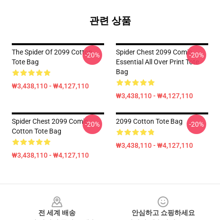
관련 상품
The Spider Of 2099 Cotton
Spider Chest 2099 Comic
-20%
-20%
Tote Bag
Essential All Over Print Tote
Bag
₩3,438,110 - ₩4,127,110
₩3,438,110 - ₩4,127,110
Spider Chest 2099 Comic
2099 Cotton Tote Bag
-20%
-20%
Cotton Tote Bag
₩3,438,110 - ₩4,127,110
₩3,438,110 - ₩4,127,110
Footer
전 세계 배송
안심하고 쇼핑하세요