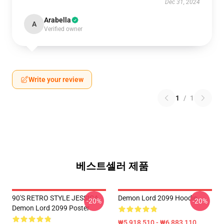
Dec 31, 2024
Arabella
A
Verified owner
Write your review
1
/
1
베스트셀러 제품
90'S RETRO STYLE JESSICA
Demon Lord 2099 Hoodie
-20%
-20%
Demon Lord 2099 Poster
₩5,918,510 - ₩6,883,110