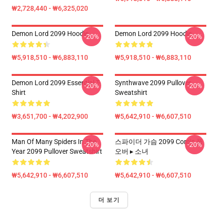
₩2,728,440 - ₩6,325,020
Demon Lord 2099 Hoodie
Demon Lord 2099 Hoodie
-20%
-20%
₩5,918,510 - ₩6,883,110
₩5,918,510 - ₩6,883,110
Demon Lord 2099 Essential T-
Synthwave 2099 Pullover
-20%
-20%
Shirt
Sweatshirt
₩3,651,700 - ₩4,202,900
₩5,642,910 - ₩6,607,510
Man Of Many Spiders In The
스파이더 가슴 2099 Comic 풀
-20%
-20%
Year 2099 Pullover Sweatshirt
오버 ▸ 소녀
₩5,642,910 - ₩6,607,510
₩5,642,910 - ₩6,607,510
더 보기