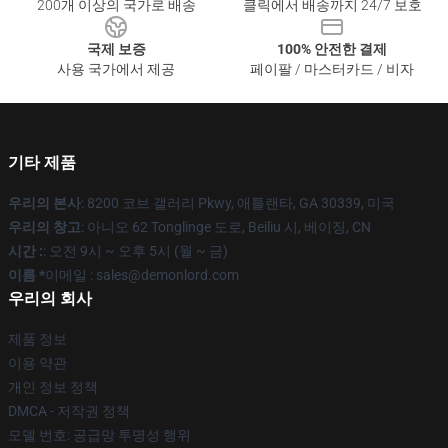
200개 이상의 국가로 배송
클릭에서 배송까지 24/7 보호
국제 보증
100% 안전한 결제
사용 국가에서 제공
페이팔 / 마스터카드 / 비자
기타 제품
우리의 본사
: 8200 코브 갤러리 Pkwy, 애틀랜타, GA 30339, 미국
우리의 창고
: 아니오 62 Tonglinge 도로, Beiliu 시, 베이징, CN
시간 :
: 오전 9시 ~ 오후 5시 (월 ~ 금)
이름 *
이메일 : sales@demonlord.com
우리의 회사
제품 정보
이용 약관
개인 정보 정책
DMCA - 저작권 정책
모델 번호: 공급망 투명성 행위