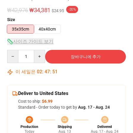
₩42,976
₩34,381
-20%
$24.95
Size
35x35cm
40x40cm
사이즈 가이드 보기
Quantity
장바구니에 추가
이 세일은
02
:
47
:
50
Deliver to United States
Cost to ship:
$6.99
Standard - Order today to get by
Aug. 17 - Aug. 24
Production
Shipping
Delivered
Today
Aug. 13
Aug. 17 - Aug. 24