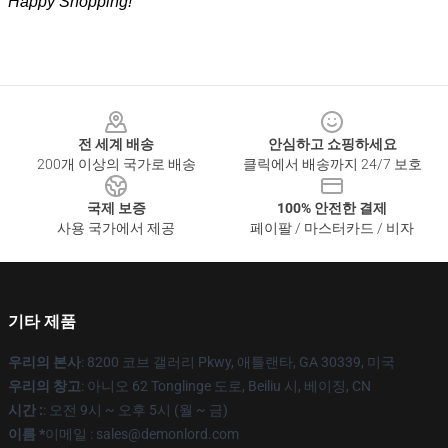
Happy Shopping!
Footer
전 세계 배송
안심하고 쇼핑하세요
200개 이상의 국가로 배송
클릭에서 배송까지 24/7 보호
국제 보증
100% 안전한 결제
사용 국가에서 제공
페이팔 / 마스터카드 / 비자
기타 제품
우리의 본사
: 8200 코브 갤러리 Pkwy, 애틀랜타, GA 30339, 미국
우리의 창고
: 아니오 62 Tonglinge 도로, Beiliu 시, 베이징, CN
시간 :
: 오전 9시 ~ 오후 5시 (월 ~ 금)
이름 *
이메일 : sales@demonlord.com