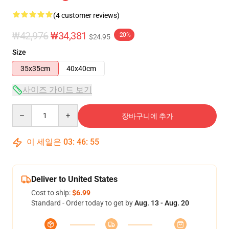
(4 customer reviews)
₩42,976
₩34,381
-20%
$24.95
Size
35x35cm
40x40cm
사이즈 가이드 보기
Quantity
장바구니에 추가
이 세일은
03
:
46
:
54
Deliver to United States
Cost to ship:
$6.99
Standard - Order today to get by
Aug. 13 - Aug. 20