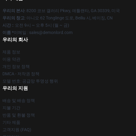
우리의 본사
: 8200 코브 갤러리 Pkwy, 애틀랜타, GA 30339, 미국
우리의 창고
: 아니오 62 Tonglinge 도로, Beiliu 시, 베이징, CN
시간 :
: 오전 9시 ~ 오후 5시 (월 ~ 금)
이름 *
이메일 : sales@demonlord.com
우리의 회사
제품 정보
이용 약관
개인 정보 정책
DMCA - 저작권 정책
모델 번호: 공급망 투명성 행위
우리의 지원
배송 및 배송 정책
지불 기간
반품 및 환불 정책
기타 제품
고객지원 (FAQ)