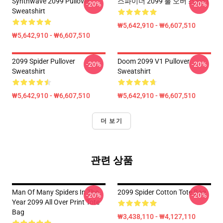
Synthwave 2099 Pullover
스파이더 2099 풀 오버 스웨터
-20%
-20%
Sweatshirt
₩5,642,910 - ₩6,607,510
₩5,642,910 - ₩6,607,510
2099 Spider Pullover
Doom 2099 V1 Pullover
-20%
-20%
Sweatshirt
Sweatshirt
₩5,642,910 - ₩6,607,510
₩5,642,910 - ₩6,607,510
더 보기
관련 상품
Man Of Many Spiders In The
2099 Spider Cotton Tote Bag
-20%
-20%
Year 2099 All Over Print Tote
Bag
₩3,438,110 - ₩4,127,110