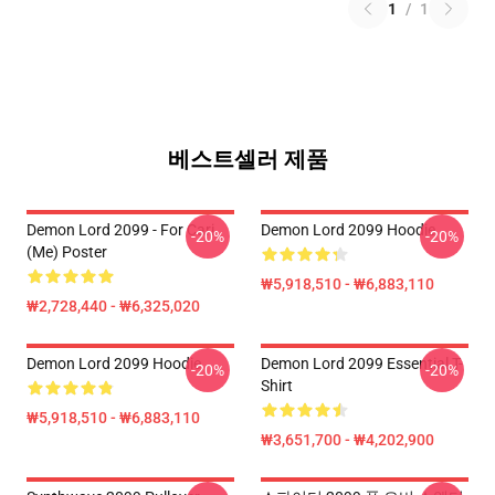
1
/
1
베스트셀러 제품
Demon Lord 2099 - For Cari
Demon Lord 2099 Hoodie
-20%
-20%
(me) Poster
₩5,918,510 - ₩6,883,110
₩2,728,440 - ₩6,325,020
Demon Lord 2099 Hoodie
Demon Lord 2099 Essential T-
-20%
-20%
Shirt
₩5,918,510 - ₩6,883,110
₩3,651,700 - ₩4,202,900