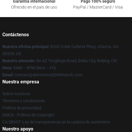
Garantía internacional
Pago 100% seguro
Ofrecido en el país de uso
PayPal / MasterCard / Visa
Contáctenos
Nuestra oficina principal
: 8200 Cobb Galleria Pkwy, Atlanta, GA
30339, US
Nuestro almacén
: No 62 Tonglinge Road, Beiliu City, Beijing, CN
Hora
: 9AM – 5PM (Mon – Fri)
Email
: contact@demonlord2099merch.com
Nuestra empresa
Sobre nosotros
Términos y condiciones
Política de privacidad
DMCA - Política de Copyright
CA SB657: Ley de transparencia en la cadena de suministro
Nuestro apoyo