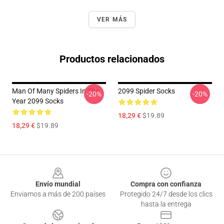
VER MÁS
Productos relacionados
Man Of Many Spiders In The
2099 Spider Socks
-20%
-20%
Year 2099 Socks
18,29 €
$19.89
18,29 €
$19.89
Footer
Envío mundial
Compra con confianza
Enviamos a más de 200 países
Protegido 24/7 desde los clics
hasta la entrega