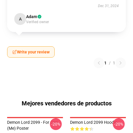
Dec 31, 2024
Adam
A
Verified owner
Write your review
1
/
1
Mejores vendedores de productos
Demon Lord 2099 - For Cari
Demon Lord 2099 Hoodie
-20%
-20%
(me) Poster