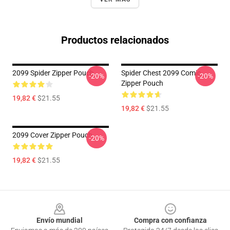
Productos relacionados
2099 Spider Zipper Pouch
Spider Chest 2099 Comic
-20%
-20%
Zipper Pouch
19,82 €
$21.55
19,82 €
$21.55
2099 Cover Zipper Pouch
-20%
19,82 €
$21.55
Footer
Envío mundial
Compra con confianza