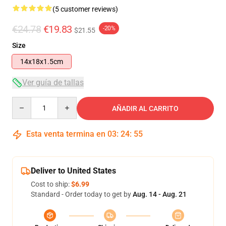
(5 customer reviews)
€24.78
€19.83
-20%
$21.55
Size
14x18x1.5cm
Ver guía de tallas
Quantity
AÑADIR AL CARRITO
Esta venta termina en
03
:
24
:
54
Deliver to United States
Cost to ship:
$6.99
Standard - Order today to get by
Aug. 14 - Aug. 21