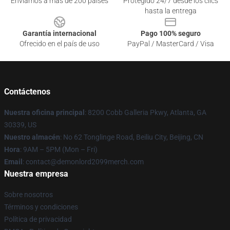
Enviamos a más de 200 países
Protegido 24/7 desde los clics
hasta la entrega
Garantía internacional
Pago 100% seguro
Ofrecido en el país de uso
PayPal / MasterCard / Visa
Contáctenos
Nuestra oficina principal
: 8200 Cobb Galleria Pkwy, Atlanta, GA
30339, US
Nuestro almacén
: No 62 Tonglinge Road, Beiliu City, Beijing, CN
Hora
: 9AM – 5PM (Mon – Fri)
Email
: contact@demonlord2099merch.com
Nuestra empresa
Sobre nosotros
Términos y condiciones
Política de privacidad