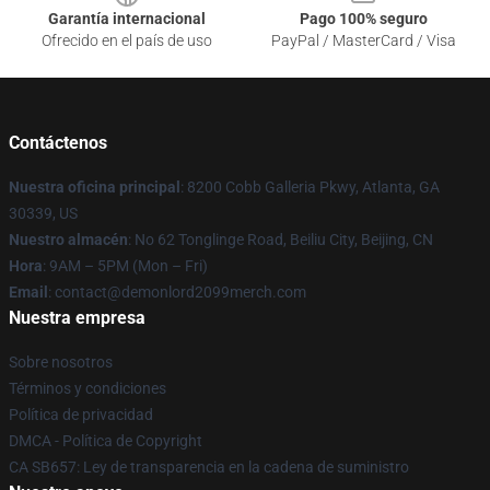
Garantía internacional
Pago 100% seguro
Ofrecido en el país de uso
PayPal / MasterCard / Visa
Contáctenos
Nuestra oficina principal
: 8200 Cobb Galleria Pkwy, Atlanta, GA
30339, US
Nuestro almacén
: No 62 Tonglinge Road, Beiliu City, Beijing, CN
Hora
: 9AM – 5PM (Mon – Fri)
Email
: contact@demonlord2099merch.com
Nuestra empresa
Sobre nosotros
Términos y condiciones
Política de privacidad
DMCA - Política de Copyright
CA SB657: Ley de transparencia en la cadena de suministro