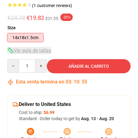
(1 customer reviews)
€24.78
€19.83
-20%
$21.55
Size
14x18x1.5cm
Ver guía de tallas
Quantity
AÑADIR AL CARRITO
Esta venta termina en
03
:
10
:
54
Deliver to United States
Cost to ship:
$6.99
Standard - Order today to get by
Aug. 13 - Aug. 20