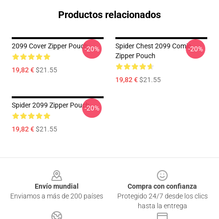
Productos relacionados
2099 Cover Zipper Pouch
Spider Chest 2099 Comic
-20%
-20%
Zipper Pouch
19,82 €
$21.55
19,82 €
$21.55
Spider 2099 Zipper Pouch
-20%
19,82 €
$21.55
Footer
Envío mundial
Compra con confianza
Enviamos a más de 200 países
Protegido 24/7 desde los clics
hasta la entrega