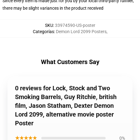
Since every item is made just for you by your local third-party fulfiller,
there may be slight variances in the product received
SKU
:
33974590-US-poster
Categorías
:
Demon Lord 2099 Posters
,
What Customers Say
0 reviews for Lock, Stock and Two
Smoking Barrels, Guy Ritchie, british
film, Jason Statham, Dexter Demon
Lord 2099, alternative movie poster
Poster
★★★★★
0%