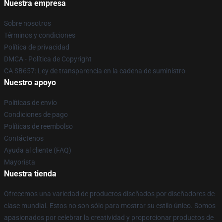
Nuestra empresa
Sobre nosotros
Términos y condiciones
Política de privacidad
DMCA - Política de Copyright
CA SB657: Ley de transparencia en la cadena de suministro
Nuestro apoyo
Políticas de envío
Condiciones de pago
Políticas de reembolso
Contáctenos
Ayuda al cliente (FAQ)
Mayorista
Nuestra tienda
Ofrecemos una variedad de productos diseñados por diseñadores de
clase mundial. Estos no son sólo para mostrar su estilo único. Somos
apasionados por celebrar la creatividad y proporcionar productos de