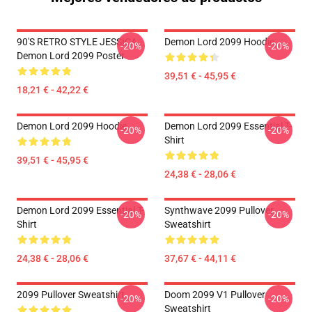
90'S RETRO STYLE JESSICA
Demon Lord 2099 Hoodie
-20%
-20%
Demon Lord 2099 Poster
39,51 € - 45,95 €
18,21 € - 42,22 €
Demon Lord 2099 Hoodie
Demon Lord 2099 Essential T-
-20%
-20%
Shirt
39,51 € - 45,95 €
24,38 € - 28,06 €
Demon Lord 2099 Essential T-
Synthwave 2099 Pullover
-20%
-20%
Shirt
Sweatshirt
24,38 € - 28,06 €
37,67 € - 44,11 €
2099 Pullover Sweatshirt
Doom 2099 V1 Pullover
-20%
-20%
Sweatshirt