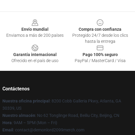
Footer
Envío mundial
Compra con confianza
Enviamos a más de 200 países
Protegido 24/7 desde los clics
hasta la entrega
Garantía internacional
Pago 100% seguro
Ofrecido en el país de uso
PayPal / MasterCard / Visa
Contáctenos
Nuestra oficina principal
: 8200 Cobb Galleria Pkwy, Atlanta, GA
30339, US
Nuestro almacén
: No 62 Tonglinge Road, Beiliu City, Beijing, CN
Hora
: 9AM – 5PM (Mon – Fri)
Email
: contact@demonlord2099merch.com