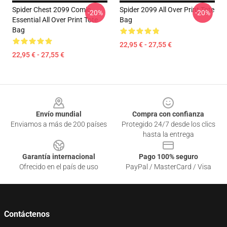
Spider Chest 2099 Comic
Spider 2099 All Over Print Tote
-20%
-20%
Essential All Over Print Tote
Bag
Bag
22,95 € - 27,55 €
22,95 € - 27,55 €
Footer
Envío mundial
Compra con confianza
Enviamos a más de 200 países
Protegido 24/7 desde los clics
hasta la entrega
Garantía internacional
Pago 100% seguro
Ofrecido en el país de uso
PayPal / MasterCard / Visa
Contáctenos