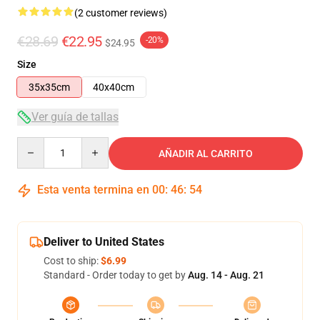
(2 customer reviews)
€28.69
€22.95
-20%
$24.95
Size
35x35cm
40x40cm
Ver guía de tallas
Quantity
AÑADIR AL CARRITO
Esta venta termina en
00
:
46
:
53
Deliver to United States
Cost to ship:
$6.99
Standard - Order today to get by
Aug. 14 - Aug. 21