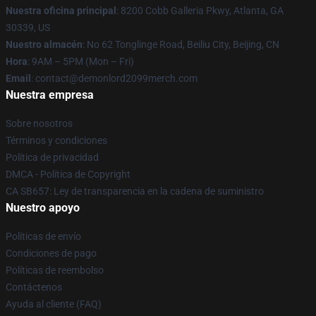
Nuestra oficina principal
: 8200 Cobb Galleria Pkwy, Atlanta, GA
30339, US
Nuestro almacén
: No 62 Tonglinge Road, Beiliu City, Beijing, CN
Hora
: 9AM – 5PM (Mon – Fri)
Email
: contact@demonlord2099merch.com
Nuestra empresa
Sobre nosotros
Términos y condiciones
Política de privacidad
DMCA - Política de Copyright
CA SB657: Ley de transparencia en la cadena de suministro
Nuestro apoyo
Políticas de envío
Condiciones de pago
Políticas de reembolso
Contáctenos
Ayuda al cliente (FAQ)