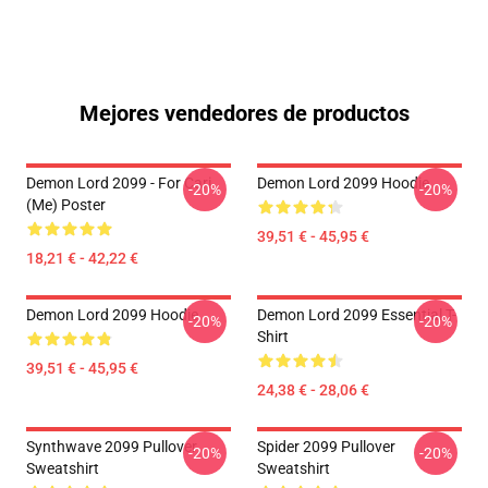
Mejores vendedores de productos
Demon Lord 2099 - For Cari
Demon Lord 2099 Hoodie
-20%
-20%
(me) Poster
39,51 € - 45,95 €
18,21 € - 42,22 €
Demon Lord 2099 Hoodie
Demon Lord 2099 Essential T-
-20%
-20%
Shirt
39,51 € - 45,95 €
24,38 € - 28,06 €
Synthwave 2099 Pullover
Spider 2099 Pullover
-20%
-20%
Sweatshirt
Sweatshirt